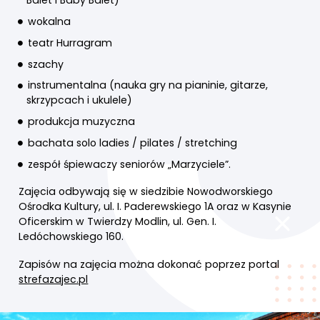
Balet i Baby Balet)
wokalna
teatr Hurragram
szachy
instrumentalna (nauka gry na pianinie, gitarze,
skrzypcach i ukulele)
produkcja muzyczna
bachata solo ladies / pilates / stretching
zespół śpiewaczy seniorów „Marzyciele”.
Zajęcia odbywają się w siedzibie Nowodworskiego
Ośrodka Kultury, ul. I. Paderewskiego 1A oraz w Kasynie
Oficerskim w Twierdzy Modlin, ul. Gen. I.
Ledóchowskiego 160.
Zapisów na zajęcia można dokonać poprzez portal
strefazajec.pl