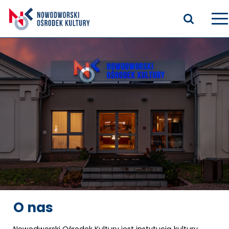
Aktualności
Kasyno Oficerskie
Kino
Bilety
Zajęcia stałe
Kontakt
O nas
O nas