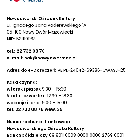
Nowodworski Ośrodek Kultury
ul. Ignacego Jana Paderewskiego 1A
05-100 Nowy Dwór Mazowiecki
NIP:
5311191163
tel.:
22 732 08 76
e-mail:
nok@nowydwormaz.pl
Adres do e-Doręczeń:
AE:PL-24642-69386-CWASJ-25
Kasa czynna:
wtorek i piątek
9:30 – 15:30
środa i czwartek:
12:30 – 18:30
wakacje i ferie:
9:00 – 15:00
tel.
22 732 08 76
wew. 29
Numer rachunku bankowego
Nowodworskiego Ośrodka Kultury:
Bank Spółdzielczy
69 8011 0008 0000 0000 2769 0001