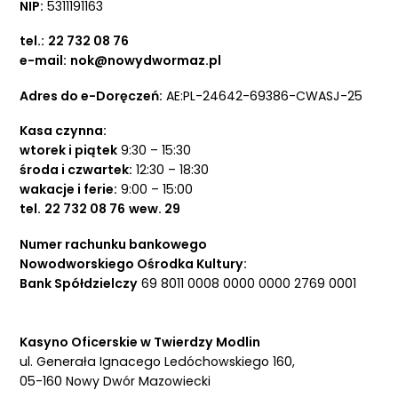
NIP:
5311191163
tel.:
22 732 08 76
e-mail:
nok@nowydwormaz.pl
Adres do e-Doręczeń:
AE:PL-24642-69386-CWASJ-25
Kasa czynna:
wtorek i piątek
9:30 – 15:30
środa i czwartek:
12:30 – 18:30
wakacje i ferie:
9:00 – 15:00
tel.
22 732 08 76
wew. 29
Numer rachunku bankowego
Nowodworskiego Ośrodka Kultury:
Bank Spółdzielczy
69 8011 0008 0000 0000 2769 0001
Kasyno Oficerskie w Twierdzy Modlin
ul. Generała Ignacego Ledóchowskiego 160,
05-160 Nowy Dwór Mazowiecki