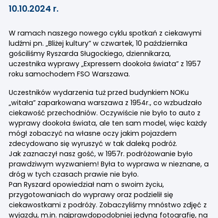
10.10.2024 r.
W ramach naszego nowego cyklu spotkań z ciekawymi
ludźmi pn. „Bliżej kultury” w czwartek, 10 października
gościliśmy Ryszarda Sługockiego, dziennikarza,
uczestnika wyprawy „Expressem dookoła świata” z 1957
roku samochodem FSO Warszawa.
Uczestników wydarzenia tuż przed budynkiem NOKu
„witała” zaparkowana warszawa z 1954r., co wzbudzało
ciekawość przechodniów. Oczywiście nie było to auto z
wyprawy dookoła świata, ale ten sam model, więc każdy
mógł zobaczyć na własne oczy jakim pojazdem
zdecydowano się wyruszyć w tak daleką podróż.
Jak zaznaczył nasz gość, w 1957r. podróżowanie było
prawdziwym wyzwaniem! Była to wyprawa w nieznane, a
dróg w tych czasach prawie nie było.
Pan Ryszard opowiedział nam o swoim życiu,
przygotowaniach do wyprawy oraz podzielił się
ciekawostkami z podróży. Zobaczyliśmy mnóstwo zdjęć z
wyjazdu, m.in. najprawdopodobniej jedyną fotografię, na