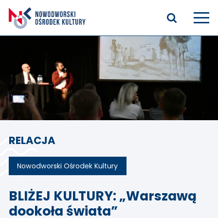
Aktualności
Kasyno Oficerskie
Kino
Bilety
RELACJA
Zajęcia stałe
Kontakt
Nowodworski Ośrodek Kultury
O nas
BLIŻEJ KULTURY: „Warszawą
dookoła świata”