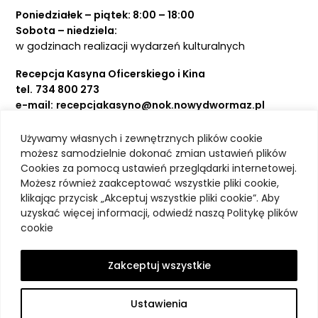
Poniedziałek – piątek: 8:00 – 18:00
Sobota – niedziela:
w godzinach realizacji wydarzeń kulturalnych
Recepcja Kasyna Oficerskiego i Kina
tel.
734 800 273
e-mail:
recepcjakasyno@nok.nowydwormaz.pl
Używamy własnych i zewnętrznych plików cookie
Aktualności
możesz samodzielnie dokonać zmian ustawień plików
Cookies za pomocą ustawień przeglądarki internetowej.
Kasyno Oficerskie
Możesz również zaakceptować wszystkie pliki cookie,
Kino
klikając przycisk „Akceptuj wszystkie pliki cookie”. Aby
Bilety
uzyskać więcej informacji, odwiedź naszą Politykę plików
Zajęcia stałe
cookie
Kontakt
O nas
Zakceptuj wszystkie
Polityka prywatności
Deklaracja dostępności
Ustawienia