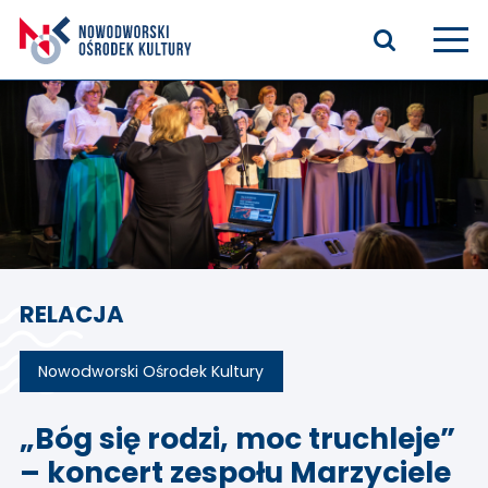
Aktualności
Kasyno Oficerskie
Kino
Bilety
RELACJA
Zajęcia stałe
Kontakt
Nowodworski Ośrodek Kultury
O nas
„Bóg się rodzi, moc truchleje”
– koncert zespołu Marzyciele