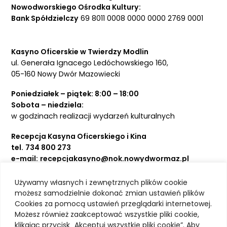
Nowodworskiego Ośrodka Kultury:
Bank Spółdzielczy
69 8011 0008 0000 0000 2769 0001
Kasyno Oficerskie w Twierdzy Modlin
ul. Generała Ignacego Ledóchowskiego 160,
05-160 Nowy Dwór Mazowiecki
Poniedziałek – piątek: 8:00 – 18:00
Sobota – niedziela:
w godzinach realizacji wydarzeń kulturalnych
Recepcja Kasyna Oficerskiego i Kina
tel.
734 800 273
e-mail:
recepcjakasyno@nok.nowydwormaz.pl
Używamy własnych i zewnętrznych plików cookie
Aktualności
możesz samodzielnie dokonać zmian ustawień plików
Cookies za pomocą ustawień przeglądarki internetowej.
Kasyno Oficerskie
Możesz również zaakceptować wszystkie pliki cookie,
Kino
klikając przycisk „Akceptuj wszystkie pliki cookie”. Aby