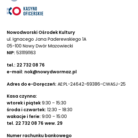
Nowodworski Ośrodek Kultury
ul. Ignacego Jana Paderewskiego 1A
05-100 Nowy Dwór Mazowiecki
NIP:
5311191163
tel.:
22 732 08 76
e-mail:
nok@nowydwormaz.pl
Adres do e-Doręczeń:
AE:PL-24642-69386-CWASJ-25
Kasa czynna:
wtorek i piątek
9:30 – 15:30
środa i czwartek:
12:30 – 18:30
wakacje i ferie:
9:00 – 15:00
tel.
22 732 08 76
wew. 29
Numer rachunku bankowego