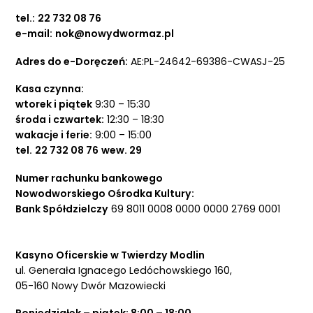
tel.:
22 732 08 76
e-mail:
nok@nowydwormaz.pl
Adres do e-Doręczeń:
AE:PL-24642-69386-CWASJ-25
Kasa czynna:
wtorek i piątek
9:30 – 15:30
środa i czwartek:
12:30 – 18:30
wakacje i ferie:
9:00 – 15:00
tel.
22 732 08 76
wew. 29
Numer rachunku bankowego
Nowodworskiego Ośrodka Kultury:
Bank Spółdzielczy
69 8011 0008 0000 0000 2769 0001
Kasyno Oficerskie w Twierdzy Modlin
ul. Generała Ignacego Ledóchowskiego 160,
05-160 Nowy Dwór Mazowiecki