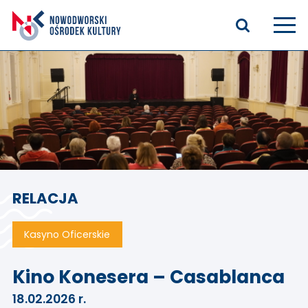
Aktualności
Kasyno Oficerskie
Kino
Bilety
RELACJA
Zajęcia stałe
Kontakt
Kasyno Oficerskie
O nas
Kino Konesera – Casablanca
18.02.2026 r.