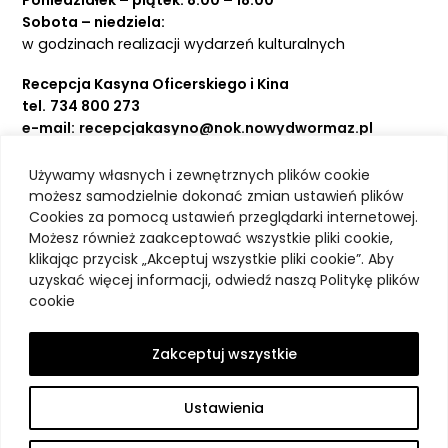
Poniedziałek – piątek: 8:00 – 18:00
Sobota – niedziela:
w godzinach realizacji wydarzeń kulturalnych
Recepcja Kasyna Oficerskiego i Kina
tel.
734 800 273
e-mail:
recepcjakasyno@nok.nowydwormaz.pl
Używamy własnych i zewnętrznych plików cookie
Aktualności
możesz samodzielnie dokonać zmian ustawień plików
Cookies za pomocą ustawień przeglądarki internetowej.
Kasyno Oficerskie
Możesz również zaakceptować wszystkie pliki cookie,
Kino
klikając przycisk „Akceptuj wszystkie pliki cookie”. Aby
Bilety
uzyskać więcej informacji, odwiedź naszą Politykę plików
Zajęcia stałe
cookie
Kontakt
O nas
Zakceptuj wszystkie
Polityka prywatności
Deklaracja dostępności
Ustawienia