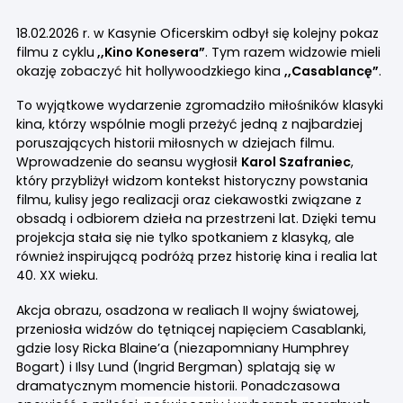
18.02.2026 r. w Kasynie Oficerskim odbył się kolejny pokaz
filmu z cyklu
,,Kino Konesera”
. Tym razem widzowie mieli
okazję zobaczyć hit hollywoodzkiego kina
,,Casablancę”
.
To wyjątkowe wydarzenie zgromadziło miłośników klasyki
kina, którzy wspólnie mogli przeżyć jedną z najbardziej
poruszających historii miłosnych w dziejach filmu.
Wprowadzenie do seansu wygłosił
Karol Szafraniec
,
który przybliżył widzom kontekst historyczny powstania
filmu, kulisy jego realizacji oraz ciekawostki związane z
obsadą i odbiorem dzieła na przestrzeni lat. Dzięki temu
projekcja stała się nie tylko spotkaniem z klasyką, ale
również inspirującą podróżą przez historię kina i realia lat
40. XX wieku.
Akcja obrazu, osadzona w realiach II wojny światowej,
przeniosła widzów do tętniącej napięciem Casablanki,
gdzie losy Ricka Blaine’a (niezapomniany Humphrey
Bogart) i Ilsy Lund (Ingrid Bergman) splatają się w
dramatycznym momencie historii. Ponadczasowa