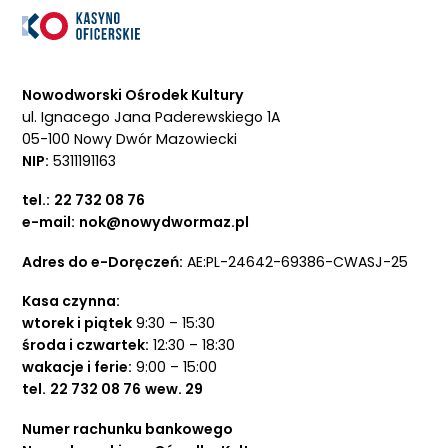
Nowodworski Ośrodek Kultury
ul. Ignacego Jana Paderewskiego 1A
05-100 Nowy Dwór Mazowiecki
NIP:
5311191163
tel.:
22 732 08 76
e-mail:
nok@nowydwormaz.pl
Adres do e-Doręczeń:
AE:PL-24642-69386-CWASJ-25
Kasa czynna:
wtorek i piątek
9:30 – 15:30
środa i czwartek:
12:30 – 18:30
wakacje i ferie:
9:00 – 15:00
tel.
22 732 08 76
wew. 29
Numer rachunku bankowego