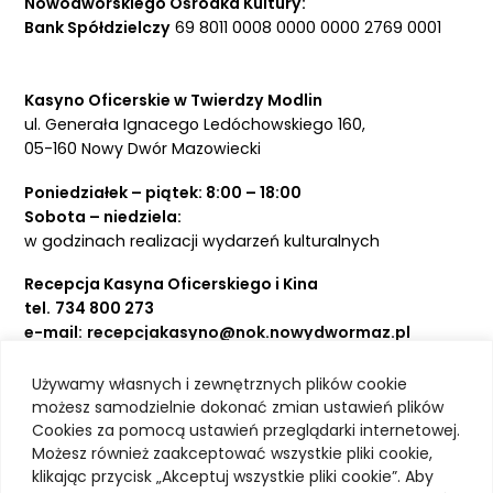
Nowodworskiego Ośrodka Kultury:
Bank Spółdzielczy
69 8011 0008 0000 0000 2769 0001
Kasyno Oficerskie w Twierdzy Modlin
ul. Generała Ignacego Ledóchowskiego 160,
05-160 Nowy Dwór Mazowiecki
Poniedziałek – piątek: 8:00 – 18:00
Sobota – niedziela:
w godzinach realizacji wydarzeń kulturalnych
Recepcja Kasyna Oficerskiego i Kina
tel.
734 800 273
e-mail:
recepcjakasyno@nok.nowydwormaz.pl
Używamy własnych i zewnętrznych plików cookie
Aktualności
możesz samodzielnie dokonać zmian ustawień plików
Cookies za pomocą ustawień przeglądarki internetowej.
Kasyno Oficerskie
Możesz również zaakceptować wszystkie pliki cookie,
Kino
klikając przycisk „Akceptuj wszystkie pliki cookie”. Aby
Bilety