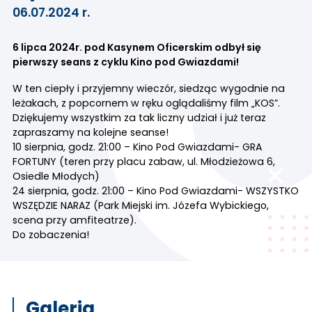
06.07.2024 r.
6 lipca 2024r. pod Kasynem Oficerskim odbył się
pierwszy seans z cyklu Kino pod Gwiazdami!
W ten ciepły i przyjemny wieczór, siedząc wygodnie na
leżakach, z popcornem w ręku oglądaliśmy film „KOS”.
Dziękujemy wszystkim za tak liczny udział i już teraz
zapraszamy na kolejne seanse!
10 sierpnia, godz. 21:00 –
Kino Pod Gwiazdami- GRA
FORTUNY
(teren przy placu zabaw, ul. Młodzieżowa 6,
Osiedle Młodych)
24
sierpnia, godz. 21:00 –
Kino Pod Gwiazdami- WSZYSTKO
WSZĘDZIE NARAZ
(Park Miejski im. Józefa Wybickiego,
scena przy amfiteatrze).
Do zobaczenia!
Galeria