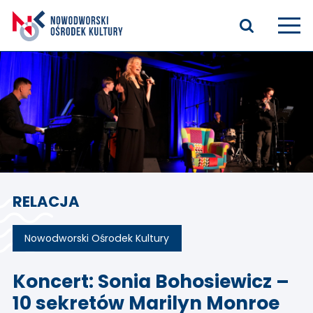
Aktualności
Kasyno Oficerskie
Kino
Bilety
RELACJA
Zajęcia stałe
Kontakt
Nowodworski Ośrodek Kultury
O nas
Koncert: Sonia Bohosiewicz –
10 sekretów Marilyn Monroe