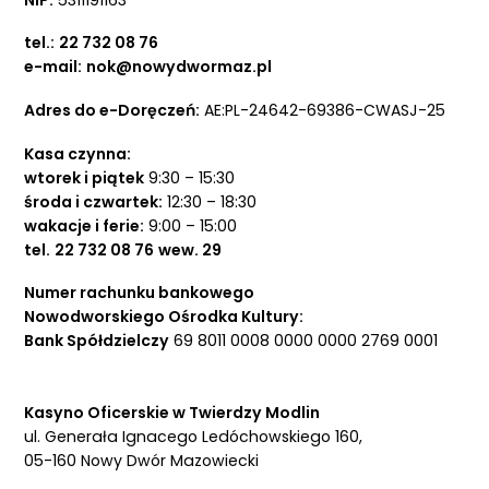
tel.:
22 732 08 76
e-mail:
nok@nowydwormaz.pl
Adres do e-Doręczeń:
AE:PL-24642-69386-CWASJ-25
Kasa czynna:
wtorek i piątek
9:30 – 15:30
środa i czwartek:
12:30 – 18:30
wakacje i ferie:
9:00 – 15:00
tel.
22 732 08 76
wew. 29
Numer rachunku bankowego
Nowodworskiego Ośrodka Kultury:
Bank Spółdzielczy
69 8011 0008 0000 0000 2769 0001
Kasyno Oficerskie w Twierdzy Modlin
ul. Generała Ignacego Ledóchowskiego 160,
05-160 Nowy Dwór Mazowiecki