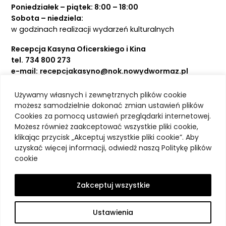
Poniedziałek – piątek: 8:00 – 18:00
Sobota – niedziela:
w godzinach realizacji wydarzeń kulturalnych
Recepcja Kasyna Oficerskiego i Kina
tel.
734 800 273
e-mail:
recepcjakasyno@nok.nowydwormaz.pl
Używamy własnych i zewnętrznych plików cookie
Aktualności
możesz samodzielnie dokonać zmian ustawień plików
Cookies za pomocą ustawień przeglądarki internetowej.
Kasyno Oficerskie
Możesz również zaakceptować wszystkie pliki cookie,
Kino
klikając przycisk „Akceptuj wszystkie pliki cookie”. Aby
Bilety
uzyskać więcej informacji, odwiedź naszą Politykę plików
Zajęcia stałe
cookie
Kontakt
O nas
Zakceptuj wszystkie
Polityka prywatności
Deklaracja dostępności
Ustawienia