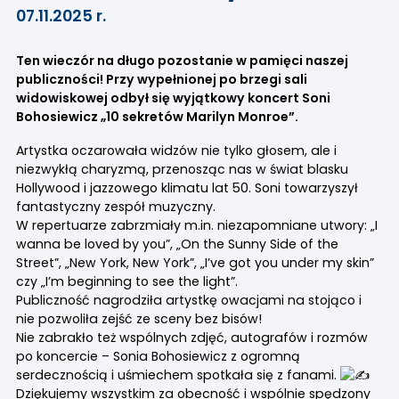
07.11.2025 r.
Ten wieczór na długo pozostanie w pamięci naszej
publiczności! Przy wypełnionej po brzegi sali
widowiskowej odbył się wyjątkowy koncert Soni
Bohosiewicz „10 sekretów Marilyn Monroe”.
Artystka oczarowała widzów nie tylko głosem, ale i
niezwykłą charyzmą, przenosząc nas w świat blasku
Hollywood i jazzowego klimatu lat 50. Soni towarzyszył
fantastyczny zespół muzyczny.
W repertuarze zabrzmiały m.in. niezapomniane utwory: „I
wanna be loved by you”, „On the Sunny Side of the
Street”, „New York, New York”, „I’ve got you under my skin”
czy „I’m beginning to see the light”.
Publiczność nagrodziła artystkę owacjami na stojąco i
nie pozwoliła zejść ze sceny bez bisów!
Nie zabrakło też wspólnych zdjęć, autografów i rozmów
po koncercie – Sonia Bohosiewicz z ogromną
serdecznością i uśmiechem spotkała się z fanami.
Dziękujemy wszystkim za obecność i wspólnie spędzony