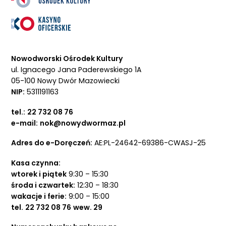
Nowodworski Ośrodek Kultury
ul. Ignacego Jana Paderewskiego 1A
05-100 Nowy Dwór Mazowiecki
NIP:
5311191163
tel.:
22 732 08 76
e-mail:
nok@nowydwormaz.pl
Adres do e-Doręczeń:
AE:PL-24642-69386-CWASJ-25
Kasa czynna:
wtorek i piątek
9:30 – 15:30
środa i czwartek:
12:30 – 18:30
wakacje i ferie:
9:00 – 15:00
tel.
22 732 08 76
wew. 29