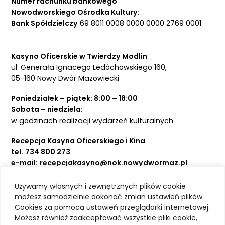
Numer rachunku bankowego
Nowodworskiego Ośrodka Kultury:
Bank Spółdzielczy
69 8011 0008 0000 0000 2769 0001
Kasyno Oficerskie w Twierdzy Modlin
ul. Generała Ignacego Ledóchowskiego 160,
05-160 Nowy Dwór Mazowiecki
Poniedziałek – piątek: 8:00 – 18:00
Sobota – niedziela:
w godzinach realizacji wydarzeń kulturalnych
Recepcja Kasyna Oficerskiego i Kina
tel.
734 800 273
e-mail:
recepcjakasyno@nok.nowydwormaz.pl
Używamy własnych i zewnętrznych plików cookie
Aktualności
możesz samodzielnie dokonać zmian ustawień plików
Cookies za pomocą ustawień przeglądarki internetowej.
Kasyno Oficerskie
Możesz również zaakceptować wszystkie pliki cookie,
Kino