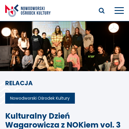
Aktualności
Kasyno Oficerskie
Kino
Bilety
RELACJA
Zajęcia stałe
Kontakt
Nowodworski Ośrodek Kultury
O nas
Kulturalny Dzień
Wagarowicza z NOKiem vol. 3