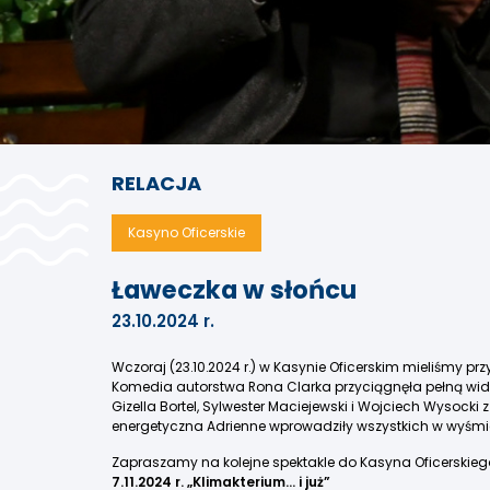
RELACJA
Kasyno Oficerskie
Ławeczka w słońcu
23.10.2024 r.
Wczoraj (23.10.2024 r.) w Kasynie Oficerskim mieliśmy p
Komedia autorstwa Rona Clarka przyciągnęła pełną wido
Gizella Bortel, Sylwester Maciejewski i Wojciech Wysocki
energetyczna Adrienne wprowadziły wszystkich w wyśmien
Zapraszamy na kolejne spektakle do Kasyna Oficerskieg
7.11.2024 r. „Klimakterium… i już”