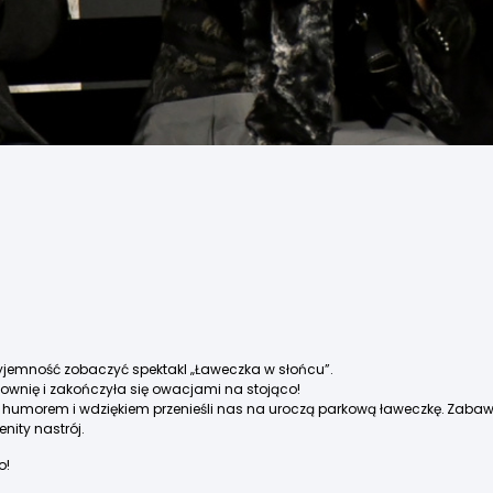
rzyjemność zobaczyć spektakl „Ławeczka w słońcu”.
wnię i zakończyła się owacjami na stojąco!
 z humorem i wdziękiem przenieśli nas na uroczą parkową ławeczkę. Zabawn
ity nastrój.
o!