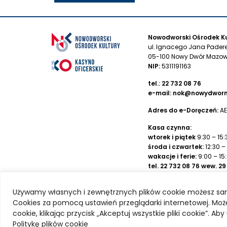
Nowodworski Ośrodek Ku
ul. Ignacego Jana Pader
05-100 Nowy Dwór Mazow
NIP:
5311191163
tel.:
22 732 08 76
e-mail:
nok@nowydworm
Adres do e-Doręczeń:
AE
Kasa czynna:
wtorek i piątek
9:30 – 15:
środa i czwartek:
12:30 –
wakacje i ferie:
9:00 – 15
tel.
22 732 08 76
wew. 29
Numer rachunku banko
Używamy własnych i zewnętrznych plików cookie możesz sa
Nowodworskiego Ośrodka
Cookies za pomocą ustawień przeglądarki internetowej. Może
Bank Spółdzielczy
69 80
cookie, klikając przycisk „Akceptuj wszystkie pliki cookie”. A
Politykę plików cookie