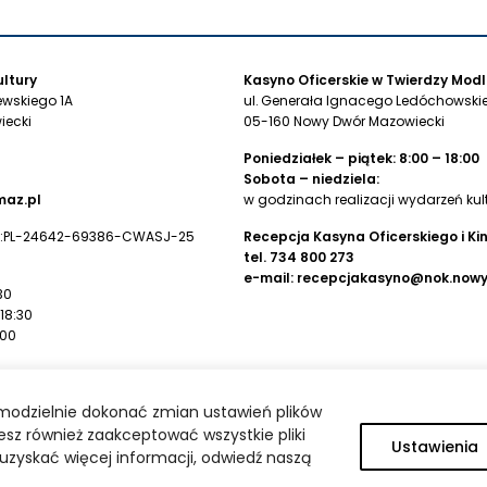
ltury
Kasyno Oficerskie w Twierdzy Modl
ewskiego 1A
ul. Generała Ignacego Ledóchowskie
iecki
05-160 Nowy Dwór Mazowiecki
Poniedziałek – piątek: 8:00 – 18:00
Sobota – niedziela:
az.pl
w godzinach realizacji wydarzeń kul
:PL-24642-69386-CWASJ-25
Recepcja Kasyna Oficerskiego i Ki
tel.
734 800 273
e-mail:
recepcjakasyno@nok.now
30
 18:30
:00
wego
modzielnie dokonać zmian ustawień plików
 Kultury:
sz również zaakceptować wszystkie pliki
11 0008 0000 0000 2769 0001
Ustawienia
by uzyskać więcej informacji, odwiedź naszą