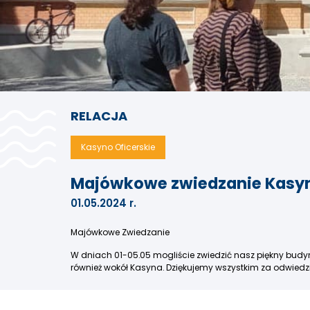
RELACJA
Kasyno Oficerskie
Majówkowe zwiedzanie Kasyn
01.05.2024 r.
Majówkowe Zwiedzanie
W dniach 01-05.05 mogliście zwiedzić nasz piękny budy
również wokół Kasyna. Dziękujemy wszystkim za odwiedzi