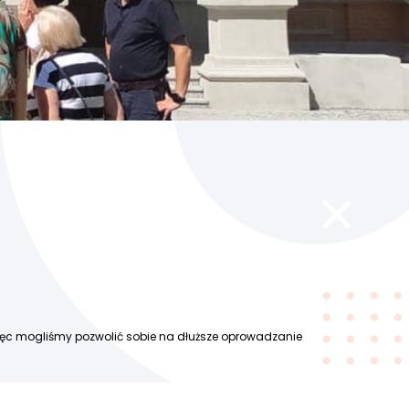
ięc mogliśmy pozwolić sobie na dłuższe oprowadzanie