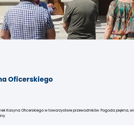
a Oficerskiego
nek Kasyna Oficerskiego w towarzystwie przewodników. Pogoda piękna, w
ny.