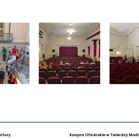
ltury
Kasyno Oficerskie w Twierdzy Modl