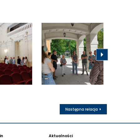
Następna relacja
in
Aktualności