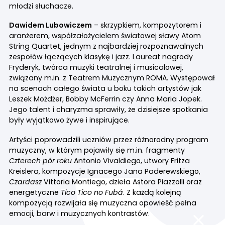
młodzi słuchacze.
Dawidem Lubowiczem
– skrzypkiem, kompozytorem i
aranżerem, współzałożycielem światowej sławy Atom
String Quartet, jednym z najbardziej rozpoznawalnych
zespołów łączących klasykę i jazz. Laureat nagrody
Fryderyk, twórca muzyki teatralnej i musicalowej,
związany m.in. z Teatrem Muzycznym ROMA. Występował
na scenach całego świata u boku takich artystów jak
Leszek Możdżer, Bobby McFerrin czy Anna Maria Jopek.
Jego talent i charyzma sprawiły, że dzisiejsze spotkania
były wyjątkowo żywe i inspirujące.
Artyści poprowadzili uczniów przez różnorodny program
muzyczny, w którym pojawiły się m.in. fragmenty
Czterech pór roku
Antonio Vivaldiego, utwory Fritza
Kreislera, kompozycje Ignacego Jana Paderewskiego,
Czardasz
Vittoria Montiego, dzieła Astora Piazzolli oraz
energetyczne
Tico Tico no Fubá
. Z każdą kolejną
kompozycją rozwijała się muzyczna opowieść pełna
emocji, barw i muzycznych kontrastów.