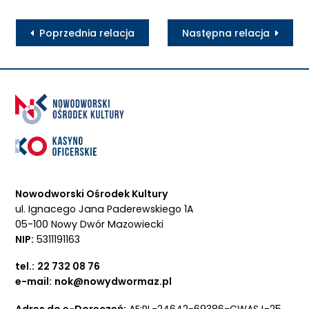
Poprzednia relacja
Następna relacja
Nowodworski Ośrodek Kultury
ul. Ignacego Jana Paderewskiego 1A
05-100 Nowy Dwór Mazowiecki
NIP:
5311191163
tel.:
22 732 08 76
e-mail:
nok@nowydwormaz.pl
Adres do e-Doręczeń:
AE:PL-24642-69386-CWASJ-25