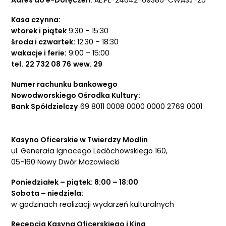
Kasa czynna:
wtorek i piątek
9:30 – 15:30
środa i czwartek:
12:30 – 18:30
wakacje i ferie:
9:00 – 15:00
tel.
22 732 08 76
wew. 29
Numer rachunku bankowego
Nowodworskiego Ośrodka Kultury:
Bank Spółdzielczy
69 8011 0008 0000 0000 2769 0001
Kasyno Oficerskie w Twierdzy Modlin
ul. Generała Ignacego Ledóchowskiego 160,
05-160 Nowy Dwór Mazowiecki
Poniedziałek – piątek: 8:00 – 18:00
Sobota – niedziela:
w godzinach realizacji wydarzeń kulturalnych
Recepcja Kasyna Oficerskiego i Kina