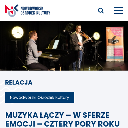
Aktualności
Kasyno Oficerskie
Kino
Bilety
RELACJA
Zajęcia stałe
Kontakt
Nowodworski Ośrodek Kultury
O nas
MUZYKA ŁĄCZY – W SFERZE
EMOCJI – CZTERY PORY ROKU