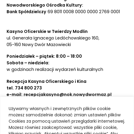
Nowodworskiego Ośrodka Kultury:
Bank Spółdzielczy
69 8011 0008 0000 0000 2769 0001
Kasyno Oficerskie w Twierdzy Modlin
ul. Generała Ignacego Ledóchowskiego 160,
05-160 Nowy Dwór Mazowiecki
Poniedziałek – piątek: 8:00 – 18:00
Sobota – niedziela:
w godzinach realizacji wydarzeń kulturalnych
Recepcja Kasyna Oficerskiego i Kina
tel.
734 800 273
e-mail:
recepcjakasyno@nok.nowydwormaz.pl
Używamy własnych i zewnętrznych plików cookie
Aktualności
możesz samodzielnie dokonać zmian ustawień plików
Cookies za pomocą ustawień przeglądarki internetowej.
Kasyno Oficerskie
Możesz również zaakceptować wszystkie pliki cookie,
Kino
klikając przycisk „Akceptuj wszystkie pliki cookie”. Aby