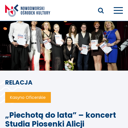
Aktualności
Kasyno Oficerskie
Kino
Bilety
RELACJA
Zajęcia stałe
Kontakt
Kasyno Oficerskie
O nas
„Piechotą do lata” – koncert
Studia Piosenki Alicji