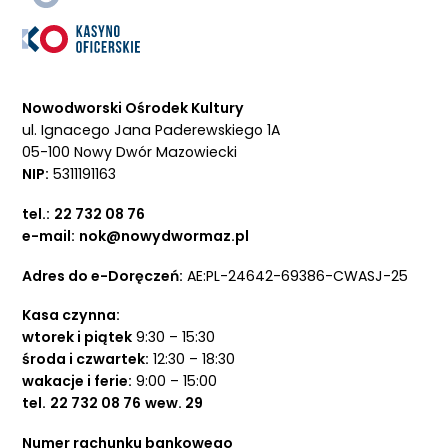
Nowodworski Ośrodek Kultury
ul. Ignacego Jana Paderewskiego 1A
05-100 Nowy Dwór Mazowiecki
NIP:
5311191163
tel.:
22 732 08 76
e-mail:
nok@nowydwormaz.pl
Adres do e-Doręczeń:
AE:PL-24642-69386-CWASJ-25
Kasa czynna:
wtorek i piątek
9:30 – 15:30
środa i czwartek:
12:30 – 18:30
wakacje i ferie:
9:00 – 15:00
tel.
22 732 08 76
wew. 29
Numer rachunku bankowego