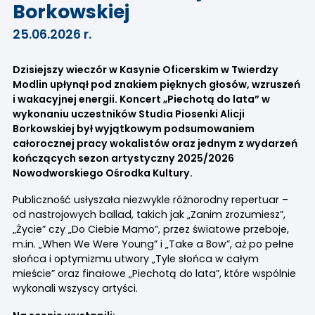
Borkowskiej
25.06.2026 r.
Dzisiejszy wieczór w Kasynie Oficerskim w Twierdzy
Modlin upłynął pod znakiem pięknych głosów, wzruszeń
i wakacyjnej energii. Koncert „Piechotą do lata” w
wykonaniu uczestników Studia Piosenki Alicji
Borkowskiej był wyjątkowym podsumowaniem
całorocznej pracy wokalistów oraz jednym z wydarzeń
kończących sezon artystyczny 2025/2026
Nowodworskiego Ośrodka Kultury.
Publiczność usłyszała niezwykle różnorodny repertuar –
od nastrojowych ballad, takich jak „Zanim zrozumiesz”,
„Życie” czy „Do Ciebie Mamo”, przez światowe przeboje,
m.in. „When We Were Young” i „Take a Bow”, aż po pełne
słońca i optymizmu utwory „Tyle słońca w całym
mieście” oraz finałowe „Piechotą do lata”, które wspólnie
wykonali wszyscy artyści.