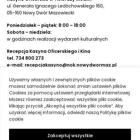
ul. Generała Ignacego Ledóchowskiego 160,
05-160 Nowy Dwór Mazowiecki
Poniedziałek – piątek: 8:00 – 18:00
Sobota – niedziela:
w godzinach realizacji wydarzeń kulturalnych
Recepcja Kasyna Oficerskiego i Kina
tel.
734 800 273
e-mail:
recepcjakasyno@nok.nowydwormaz.pl
Używamy własnych i zewnętrznych plików cookie
Aktualności
możesz samodzielnie dokonać zmian ustawień plików
Cookies za pomocą ustawień przeglądarki internetowej.
Kasyno Oficerskie
Możesz również zaakceptować wszystkie pliki cookie,
Kino
klikając przycisk „Akceptuj wszystkie pliki cookie”. Aby
Bilety
uzyskać więcej informacji, odwiedź naszą Politykę plików
Zajęcia stałe
cookie
Kontakt
O nas
Zakceptuj wszystkie