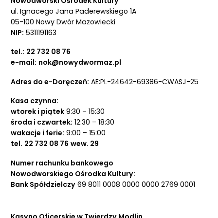
Nowodworski Ośrodek Kultury
ul. Ignacego Jana Paderewskiego 1A
05-100 Nowy Dwór Mazowiecki
NIP:
5311191163
tel.:
22 732 08 76
e-mail:
nok@nowydwormaz.pl
Adres do e-Doręczeń:
AE:PL-24642-69386-CWASJ-25
Kasa czynna:
wtorek i piątek
9:30 – 15:30
środa i czwartek:
12:30 – 18:30
wakacje i ferie:
9:00 – 15:00
tel.
22 732 08 76
wew. 29
Numer rachunku bankowego
Nowodworskiego Ośrodka Kultury:
Bank Spółdzielczy
69 8011 0008 0000 0000 2769 0001
Kasyno Oficerskie w Twierdzy Modlin