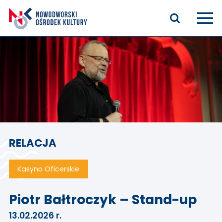
Aktualności
Kasyno Oficerskie
Kino
Bilety
RELACJA
Zajęcia stałe
Kontakt
Kasyno Oficerskie
O nas
Piotr Bałtroczyk – Stand-up
13.02.2026 r.