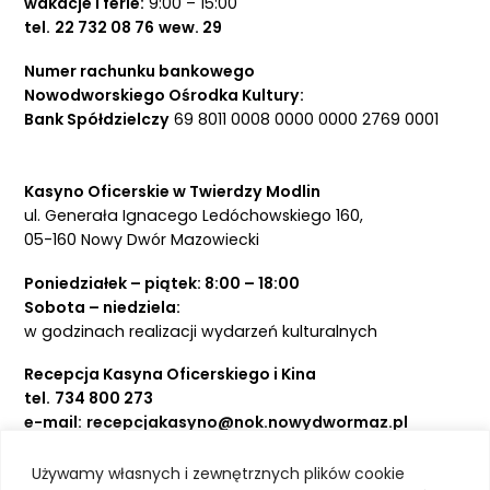
wakacje i ferie:
9:00 – 15:00
tel.
22 732 08 76
wew. 29
Numer rachunku bankowego
Nowodworskiego Ośrodka Kultury:
Bank Spółdzielczy
69 8011 0008 0000 0000 2769 0001
Kasyno Oficerskie w Twierdzy Modlin
ul. Generała Ignacego Ledóchowskiego 160,
05-160 Nowy Dwór Mazowiecki
Poniedziałek – piątek: 8:00 – 18:00
Sobota – niedziela:
w godzinach realizacji wydarzeń kulturalnych
Recepcja Kasyna Oficerskiego i Kina
tel.
734 800 273
e-mail:
recepcjakasyno@nok.nowydwormaz.pl
Używamy własnych i zewnętrznych plików cookie