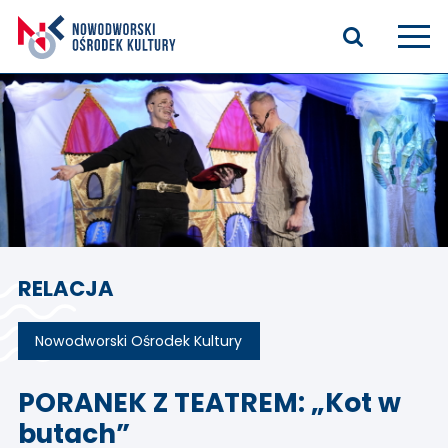
Aktualności
Kasyno Oficerskie
Kino
Bilety
RELACJA
Zajęcia stałe
Kontakt
Nowodworski Ośrodek Kultury
O nas
PORANEK Z TEATREM: „Kot w
butach”