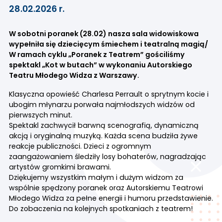
28.02.2026 r.
W sobotni poranek (28.02) nasza sala widowiskowa
wypełniła się dziecięcym śmiechem i teatralną magią/
W ramach cyklu „Poranek z Teatrem” gościliśmy
spektakl „Kot w butach” w wykonaniu Autorskiego
Teatru Młodego Widza z Warszawy.
Klasyczna opowieść Charlesa Perrault o sprytnym kocie i
ubogim młynarzu porwała najmłodszych widzów od
pierwszych minut.
Spektakl zachwycił barwną scenografią, dynamiczną
akcją i oryginalną muzyką. Każda scena budziła żywe
reakcje publiczności. Dzieci z ogromnym
zaangażowaniem śledziły losy bohaterów, nagradzając
artystów gromkimi brawami.
Dziękujemy wszystkim małym i dużym widzom za
wspólnie spędzony poranek oraz Autorskiemu Teatrowi
Młodego Widza za pełne energii i humoru przedstawienie.
Do zobaczenia na kolejnych spotkaniach z teatrem!