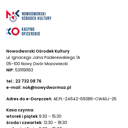
Nowodworski Ośrodek Kultury
ul. Ignacego Jana Paderewskiego 1A
05-100 Nowy Dwór Mazowiecki
NIP:
5311191163
tel.:
22 732 08 76
e-mail:
nok@nowydwormaz.pl
Adres do e-Doręczeń:
AE:PL-24642-69386-CWASJ-25
Kasa czynna:
wtorek i piątek
9:30 – 15:30
środa i czwartek:
12:30 – 18:30