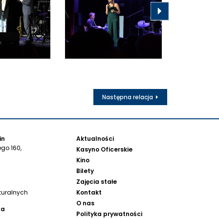
Następna relacja
in
Aktualności
go 160,
Kasyno Oficerskie
Kino
Bilety
Zajęcia stałe
Kontakt
turalnych
O nas
na
Polityka prywatności