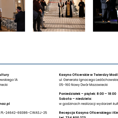
ltury
Kasyno Oficerskie w Twierdzy Modl
ewskiego 1A
ul. Generała Ignacego Ledóchowskie
iecki
05-160 Nowy Dwór Mazowiecki
Poniedziałek – piątek: 8:00 – 18:00
Sobota – niedziela:
az.pl
w godzinach realizacji wydarzeń kul
:PL-24642-69386-CWASJ-25
Recepcja Kasyna Oficerskiego i Ki
tel.
734 800 273