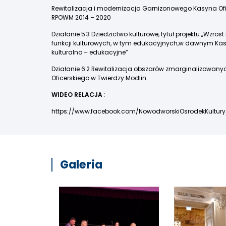
Rewitalizacja i modernizacja Garnizonowego Kasyna Of
RPOWM 2014 – 2020
Działanie 5.3 Dziedzictwo kulturowe, tytuł projektu „Wz
funkcji kulturowych, w tym edukacyjnych,w dawnym Kasy
kulturalno – edukacyjne”
Działanie 6.2 Rewitalizacja obszarów zmarginalizowanyc
Oficerskiego w Twierdzy Modlin.
WIDEO RELACJA
:
https://www.facebook.com/NowodworskiOsrodekKultur
Galeria