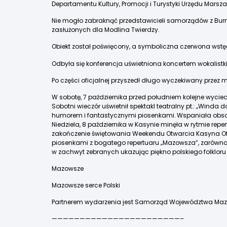
Departamentu Kultury, Promocji i Turystyki Urzędu Ma
Nie mogło zabraknąć przedstawicieli samorządów z Burmi
zasłużonych dla Modlina Twierdzy.
Obiekt został poświęcony, a symboliczna czerwona wstę
Odbyła się konferencja uświetniona koncertem wokalistk
Po części oficjalnej przyszedł długo wyczekiwany przez 
W sobotę, 7 października przed południem kolejne wyci
Sobotni wieczór uświetnił spektakl teatralny pt.: „Wind
humorem i fantastycznymi piosenkami. Wspaniała obsa
Niedziela, 8 października w Kasynie minęła w rytmie r
zakończenie świętowania Weekendu Otwarcia Kasyna Ofic
piosenkami z bogatego repertuaru „Mazowsza”, zarówno 
w zachwyt zebranych ukazując piękno polskiego folkloru i
Mazowsze
Mazowsze serce Polski
Partnerem wydarzenia jest Samorząd Województwa Maz
———————————————————————–