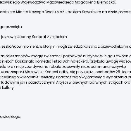
rszałkowskiego Województwa Mazowieckiego Magdalena Biernacka.
strzem Miasta Nowego Dworu Maz. Jackiem Kowalskim na czele, przedstawi
ga przecięta.
i jazzowej Joanny Kondrat z zespołem.
mieszkańców moment, w którym mogli zwiedzić Kasyno z przewodnikami oraz 
eczki mieszkańców mogły zwiedzać i poznawać budynek. W ciągu dwóch dni
a do nieba”. Doskonała komedia Fritza Schindleckera, przykuła uwagę widzó
da oraz nieprzewidywalna fabuła zapewniły niezapomnianą rozrywkę.
epertuaru zespołu Mazowsze. Koncert odbył się przy okazji obchodów 25-
erskiego w Modlinie Twierdzy. Podczas tego wyjątkowego wydarzenia pub
ludowymi jak i patriotycznymi. Artyści w pięknych barwnych strojach or
 kultury.
owieckiego.