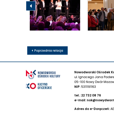
Poprzednia relacja
Nowodworski Ośrodek Ku
ul. Ignacego Jana Pader
05-100 Nowy Dwór Mazow
NIP:
5311191163
tel.:
22 732 08 76
e-mail:
nok@nowydworm
Adres do e-Doręczeń:
AE