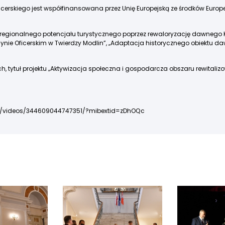
icerskiego jest współfinansowana przez Unię Europejską ze środków Eur
rost regionalnego potencjału turystycznego poprzez rewaloryzację dawnego 
nie Oficerskim w Twierdzy Modlin”, „Adaptacja historycznego obiektu da
h, tytuł projektu „Aktywizacja społeczna i gospodarcza obszaru rewital
y/videos/344609044747351/?mibextid=zDhOQc