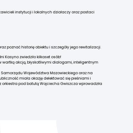
cieli instytucji i lokalnych działaczy oraz postaci
poznać historię obiektu i szczegóły jego rewitalizacji.
 Kasyno zwiedziło kilkaset osób!
w wartką akcją, błyskotliwymi dialogami, inteligentnym
lecia Samorządu Województwa Mazowieckiego oraz na
liczność miała okazję delektować się pieśniami i
az orkiestra pod batutą Wojciecha Gwiszcza wprowadziła