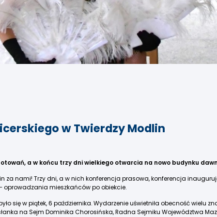
cerskiego w Twierdzy Modlin
ygotowań, a w końcu trzy dni wielkiego otwarcia na nowo budynku da
za nami! Trzy dni, a w nich konferencja prasowa, konferencja inaugurując
 – oprowadzania mieszkańców po obiekcie.
yło się w piątek, 6 października. Wydarzenie uświetniła obecność wielu zn
słanka na Sejm Dominika Chorosińska, Radna Sejmiku Województwa Mazo