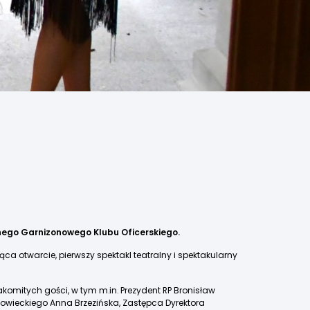
wnego Garnizonowego Klubu Oficerskiego.
a otwarcie, pierwszy spektakl teatralny i spektakularny
akomitych gości, w tym m.in. Prezydent RP Bronisław
wieckiego Anna Brzezińska, Zastępca Dyrektora