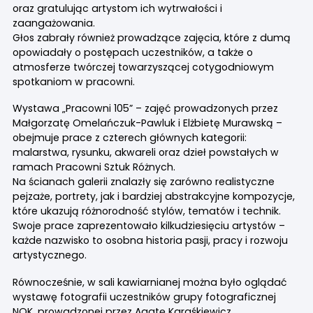
oraz gratulując artystom ich wytrwałości i
zaangażowania.
Głos zabrały również prowadzące zajęcia, które z dumą
opowiadały o postępach uczestników, a także o
atmosferze twórczej towarzyszącej cotygodniowym
spotkaniom w pracowni.
Wystawa „Pracowni 105” – zajęć prowadzonych przez
Małgorzatę Omelańczuk-Pawluk i Elżbietę Murawską –
obejmuje prace z czterech głównych kategorii:
malarstwa, rysunku, akwareli oraz dzieł powstałych w
ramach Pracowni Sztuk Różnych.
Na ścianach galerii znalazły się zarówno realistyczne
pejzaże, portrety, jak i bardziej abstrakcyjne kompozycje,
które ukazują różnorodność stylów, tematów i technik.
Swoje prace zaprezentowało kilkudziesięciu artystów –
każde nazwisko to osobna historia pasji, pracy i rozwoju
artystycznego.
Równocześnie, w sali kawiarnianej można było oglądać
wystawę fotografii uczestników grupy fotograficznej
NOK, prowadzonej przez Agatę Karaśkiewicz.