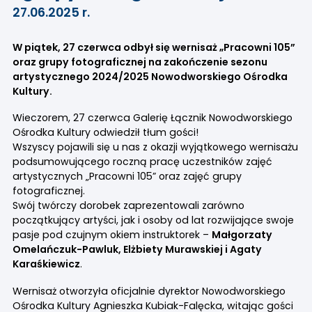
27.06.2025 r.
W piątek, 27 czerwca odbył się wernisaż „Pracowni 105”
oraz grupy fotograficznej na zakończenie sezonu
artystycznego 2024/2025 Nowodworskiego Ośrodka
Kultury.
Wieczorem, 27 czerwca Galerię Łącznik Nowodworskiego
Ośrodka Kultury odwiedził tłum gości!
Wszyscy pojawili się u nas z okazji wyjątkowego wernisażu
podsumowującego roczną pracę uczestników zajęć
artystycznych „Pracowni 105” oraz zajęć grupy
fotograficznej.
Swój twórczy dorobek zaprezentowali zarówno
początkujący artyści, jak i osoby od lat rozwijające swoje
pasje pod czujnym okiem instruktorek –
Małgorzaty
Omelańczuk-Pawluk, Elżbiety Murawskiej i Agaty
Karaśkiewicz
.
Wernisaż otworzyła oficjalnie dyrektor Nowodworskiego
Ośrodka Kultury Agnieszka Kubiak-Falęcka, witając gości