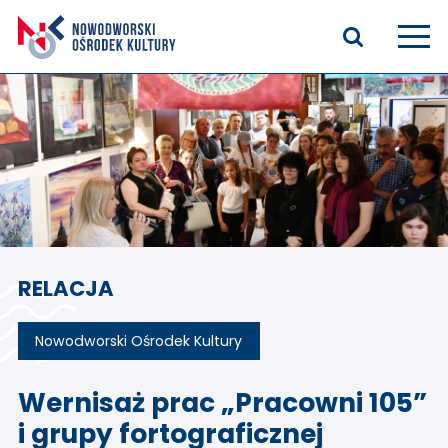
Aktualności
Kasyno Oficerskie
Kino
Bilety
RELACJA
Zajęcia stałe
Kontakt
Nowodworski Ośrodek Kultury
O nas
Wernisaż prac „Pracowni 105”
i grupy fortograficznej