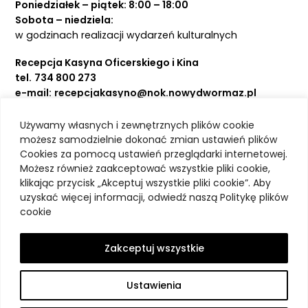
Poniedziałek – piątek: 8:00 – 18:00
Sobota – niedziela:
w godzinach realizacji wydarzeń kulturalnych
Recepcja Kasyna Oficerskiego i Kina
tel.
734 800 273
e-mail:
recepcjakasyno@nok.nowydwormaz.pl
Używamy własnych i zewnętrznych plików cookie
Aktualności
możesz samodzielnie dokonać zmian ustawień plików
Cookies za pomocą ustawień przeglądarki internetowej.
Kasyno Oficerskie
Możesz również zaakceptować wszystkie pliki cookie,
Kino
klikając przycisk „Akceptuj wszystkie pliki cookie”. Aby
Bilety
uzyskać więcej informacji, odwiedź naszą Politykę plików
Zajęcia stałe
cookie
Kontakt
O nas
Zakceptuj wszystkie
Polityka prywatności
Deklaracja dostępności
Ustawienia