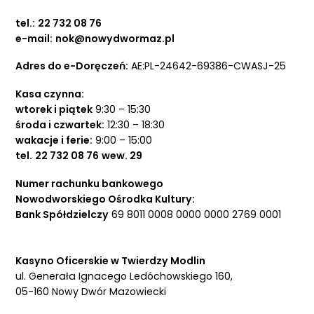
tel.:
22 732 08 76
e-mail:
nok@nowydwormaz.pl
Adres do e-Doręczeń:
AE:PL-24642-69386-CWASJ-25
Kasa czynna:
wtorek i piątek
9:30 – 15:30
środa i czwartek:
12:30 – 18:30
wakacje i ferie:
9:00 – 15:00
tel.
22 732 08 76
wew. 29
Numer rachunku bankowego
Nowodworskiego Ośrodka Kultury:
Bank Spółdzielczy
69 8011 0008 0000 0000 2769 0001
Kasyno Oficerskie w Twierdzy Modlin
ul. Generała Ignacego Ledóchowskiego 160,
05-160 Nowy Dwór Mazowiecki