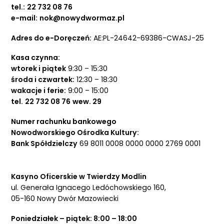
tel.:
22 732 08 76
e-mail:
nok@nowydwormaz.pl
Adres do e-Doręczeń:
AE:PL-24642-69386-CWASJ-25
Kasa czynna:
wtorek i piątek
9:30 – 15:30
środa i czwartek:
12:30 – 18:30
wakacje i ferie:
9:00 – 15:00
tel.
22 732 08 76
wew. 29
Numer rachunku bankowego
Nowodworskiego Ośrodka Kultury:
Bank Spółdzielczy
69 8011 0008 0000 0000 2769 0001
Kasyno Oficerskie w Twierdzy Modlin
ul. Generała Ignacego Ledóchowskiego 160,
05-160 Nowy Dwór Mazowiecki
Poniedziałek – piątek: 8:00 – 18:00