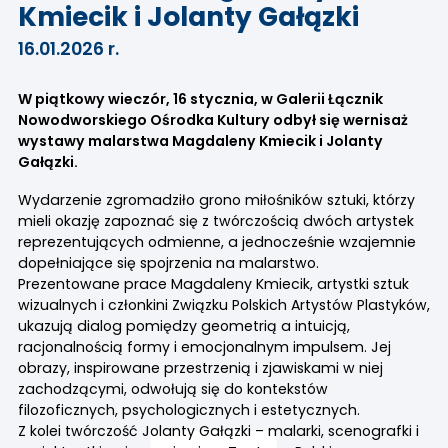
Kmiecik i Jolanty Gałązki
16.01.2026 r.
W piątkowy wieczór, 16 stycznia, w Galerii Łącznik
Nowodworskiego Ośrodka Kultury odbył się wernisaż
wystawy malarstwa Magdaleny Kmiecik i Jolanty
Gałązki.
Wydarzenie zgromadziło grono miłośników sztuki, którzy
mieli okazję zapoznać się z twórczością dwóch artystek
reprezentujących odmienne, a jednocześnie wzajemnie
dopełniające się spojrzenia na malarstwo.
Prezentowane prace Magdaleny Kmiecik, artystki sztuk
wizualnych i członkini Związku Polskich Artystów Plastyków,
ukazują dialog pomiędzy geometrią a intuicją,
racjonalnością formy i emocjonalnym impulsem. Jej
obrazy, inspirowane przestrzenią i zjawiskami w niej
zachodzącymi, odwołują się do kontekstów
filozoficznych, psychologicznych i estetycznych.
Z kolei twórczość Jolanty Gałązki – malarki, scenografki i