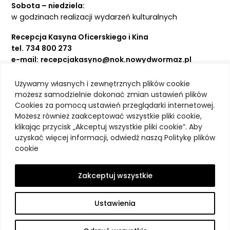
Sobota – niedziela:
w godzinach realizacji wydarzeń kulturalnych
Recepcja Kasyna Oficerskiego i Kina
tel.
734 800 273
e-mail:
recepcjakasyno@nok.nowydwormaz.pl
Używamy własnych i zewnętrznych plików cookie
Aktualności
możesz samodzielnie dokonać zmian ustawień plików
Cookies za pomocą ustawień przeglądarki internetowej.
Kasyno Oficerskie
Możesz również zaakceptować wszystkie pliki cookie,
Kino
klikając przycisk „Akceptuj wszystkie pliki cookie”. Aby
Bilety
uzyskać więcej informacji, odwiedź naszą Politykę plików
Zajęcia stałe
cookie
Kontakt
O nas
Zakceptuj wszystkie
Polityka prywatności
Deklaracja dostępności
Ustawienia