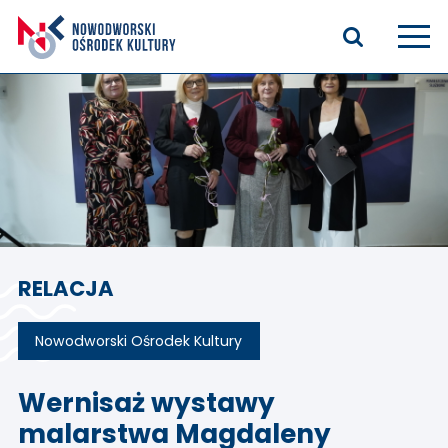
Aktualności
Kasyno Oficerskie
Kino
Bilety
RELACJA
Zajęcia stałe
Kontakt
Nowodworski Ośrodek Kultury
O nas
Wernisaż wystawy
malarstwa Magdaleny