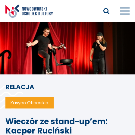
Aktualności
Kasyno Oficerskie
Kino
Bilety
RELACJA
Zajęcia stałe
Kontakt
Kasyno Oficerskie
O nas
Wieczór ze stand-up’em:
Kacper Ruciński