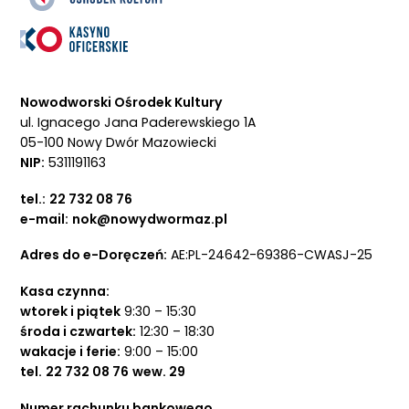
Nowodworski Ośrodek Kultury
ul. Ignacego Jana Paderewskiego 1A
05-100 Nowy Dwór Mazowiecki
NIP:
5311191163
tel.:
22 732 08 76
e-mail:
nok@nowydwormaz.pl
Adres do e-Doręczeń:
AE:PL-24642-69386-CWASJ-25
Kasa czynna:
wtorek i piątek
9:30 – 15:30
środa i czwartek:
12:30 – 18:30
wakacje i ferie:
9:00 – 15:00
tel.
22 732 08 76
wew. 29
Numer rachunku bankowego