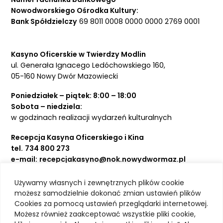
Nowodworskiego Ośrodka Kultury:
Bank Spółdzielczy
69 8011 0008 0000 0000 2769 0001
Kasyno Oficerskie w Twierdzy Modlin
ul. Generała Ignacego Ledóchowskiego 160,
05-160 Nowy Dwór Mazowiecki
Poniedziałek – piątek: 8:00 – 18:00
Sobota – niedziela:
w godzinach realizacji wydarzeń kulturalnych
Recepcja Kasyna Oficerskiego i Kina
tel.
734 800 273
e-mail:
recepcjakasyno@nok.nowydwormaz.pl
Używamy własnych i zewnętrznych plików cookie
Aktualności
możesz samodzielnie dokonać zmian ustawień plików
Cookies za pomocą ustawień przeglądarki internetowej.
Kasyno Oficerskie
Możesz również zaakceptować wszystkie pliki cookie,
Kino