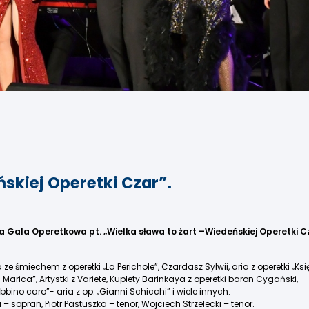
skiej Operetki Czar”.
ła Gala Operetkowa pt. „Wielka sława to żart –
Wiedeńskiej Operetki C
ia ze śmiechem z operetki „La Perichole”, Czardasz Sylwii, aria z operetki „K
Marica”, Artystki z Variete, Kuplety Barinkaya z operetki baron Cygański,
bino caro”- aria z op. „Gianni Schicchi” i wiele innych.
 sopran, Piotr Pastuszka – tenor, Wojciech Strzelecki – tenor.