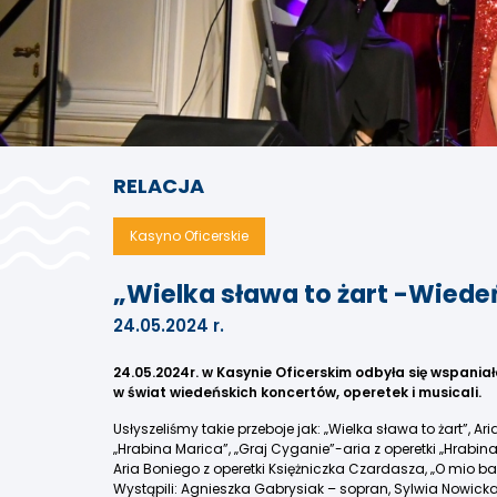
RELACJA
Kasyno Oficerskie
„Wielka sława to żart -Wiedeń
24.05.2024 r.
24.05.2024r. w Kasynie Oficerskim odbyła się wspania
w świat wiedeńskich koncertów, operetek i musicali.
Usłyszeliśmy takie przeboje jak: „Wielka sława to żart”, Ar
„Hrabina Marica”, „Graj Cyganie”-aria z operetki „Hrabina 
Aria Boniego z operetki Księżniczka Czardasza, „O mio bab
Wystąpili: Agnieszka Gabrysiak – sopran, Sylwia Nowicka –