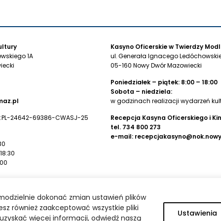
ltury
Kasyno Oficerskie w Twierdzy Modl
ewskiego 1A
ul. Generała Ignacego Ledóchowskie
iecki
05-160 Nowy Dwór Mazowiecki
Poniedziałek – piątek: 8:00 – 18:00
Sobota – niedziela:
az.pl
w godzinach realizacji wydarzeń kul
:PL-24642-69386-CWASJ-25
Recepcja Kasyna Oficerskiego i Ki
tel.
734 800 273
e-mail:
recepcjakasyno@nok.now
30
 18:30
:00
wego
modzielnie dokonać zmian ustawień plików
 Kultury:
sz również zaakceptować wszystkie pliki
11 0008 0000 0000 2769 0001
Ustawienia
by uzyskać więcej informacji, odwiedź naszą