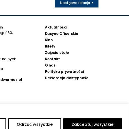
Następna relacja
in
Aktualności
go 160,
Kasyno Oficerskie
Kino
Bilety
Zajęcia stałe
Kontakt
turalnych
O nas
na
Polityka prywatności
Deklaracja dostępności
ydwormaz.pl
Odrzuć wszystkie
Zakceptuj wszystkie