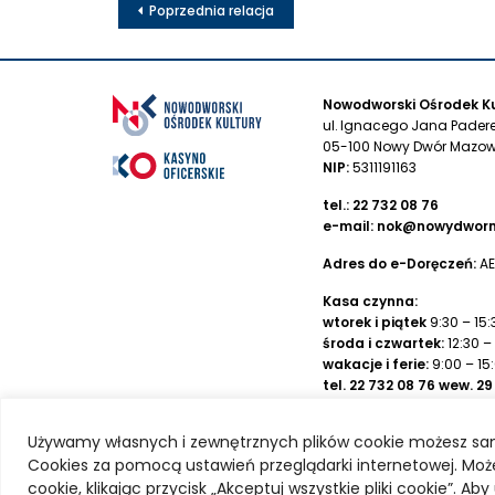
Poprzednia relacja
Nowodworski Ośrodek Ku
ul. Ignacego Jana Pader
05-100 Nowy Dwór Mazow
NIP:
5311191163
tel.:
22 732 08 76
e-mail:
nok@nowydworm
Adres do e-Doręczeń:
AE
Kasa czynna:
wtorek i piątek
9:30 – 15:
środa i czwartek:
12:30 –
wakacje i ferie:
9:00 – 15
tel.
22 732 08 76
wew. 29
Numer rachunku banko
Używamy własnych i zewnętrznych plików cookie możesz sa
Nowodworskiego Ośrodka
Cookies za pomocą ustawień przeglądarki internetowej. Może
Bank Spółdzielczy
69 80
cookie, klikając przycisk „Akceptuj wszystkie pliki cookie”. A