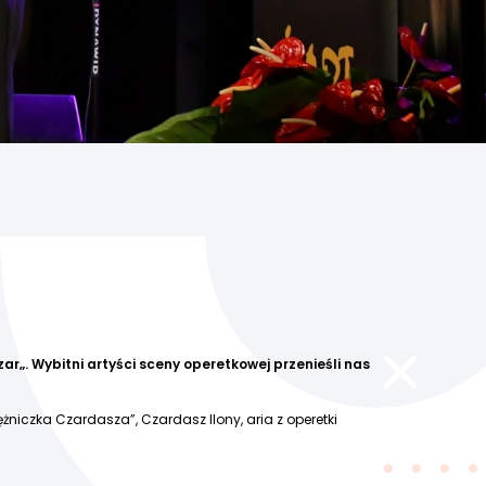
zar
„.
Wybitni artyści sceny operetkowej przenieśli nas
siężniczka Czardasza”, Czardasz Ilony, aria z operetki