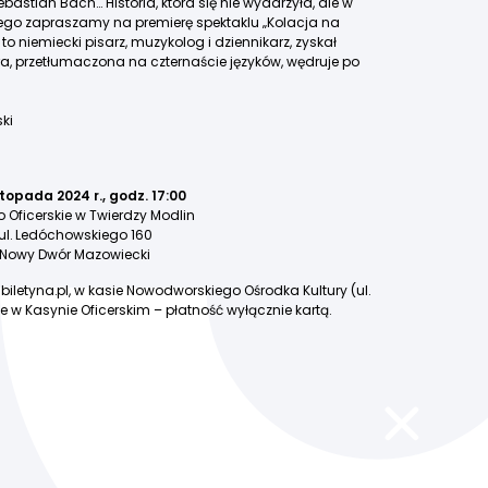
bastian Bach… Historia, która się nie wydarzyła, ale w
atego zapraszamy na premierę spektaklu „Kolacja na
 to niemiecki pisarz, muzykolog i dziennikarz, zyskał
tóra, przetłumaczona na czternaście języków, wędruje po
ki
stopada 2024 r., godz. 17:00
 Oficerskie w Twierdzy Modlin
ul. Ledóchowskiego 160
Nowy Dwór Mazowiecki
 biletyna.pl, w kasie Nowodworskiego Ośrodka Kultury (ul.
ie w Kasynie Oficerskim – płatność wyłącznie kartą.