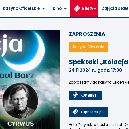
Kasyno Oficerskie
Kino
Bilety
Zajęcia stałe
ZAPROSZENIA
Kasyno Oficerskie
Spektakl „Kolacja
24.11.2024 r., godz. 17:00
Zapraszamy do Kasyna Oficerskieg
KUP BILET
kupbilecik.pl
Hotel Turyński w Lipsku. Jest rok 1