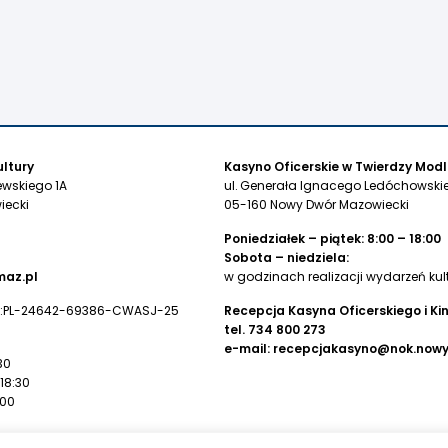
ltury
Kasyno Oficerskie w Twierdzy Modl
ewskiego 1A
ul. Generała Ignacego Ledóchowskie
iecki
05-160 Nowy Dwór Mazowiecki
Poniedziałek – piątek: 8:00 – 18:00
Sobota – niedziela:
az.pl
w godzinach realizacji wydarzeń kul
:PL-24642-69386-CWASJ-25
Recepcja Kasyna Oficerskiego i Ki
tel.
734 800 273
e-mail:
recepcjakasyno@nok.now
30
 18:30
:00