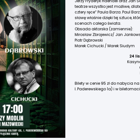
Jerzy Fryderyk Haendel oraz Jan Se
teatrze wszystko jest możliwe, dl
cztery ręce” Paula Barza. Paul Barz
sławę właśnie dzięki tej sztuce, k
scenach całego świata.
Obsada aktorska (zamiennie):
Mirosław Zbrojewicz/ Jan Jankows
Piotr Dąbrowski
Marek Cichucki / Marek Siudym
24 li
Kasyno
Bilety w cenie 95 zł do nabycia na
I. Paderewskiego 1a) i w biletomac