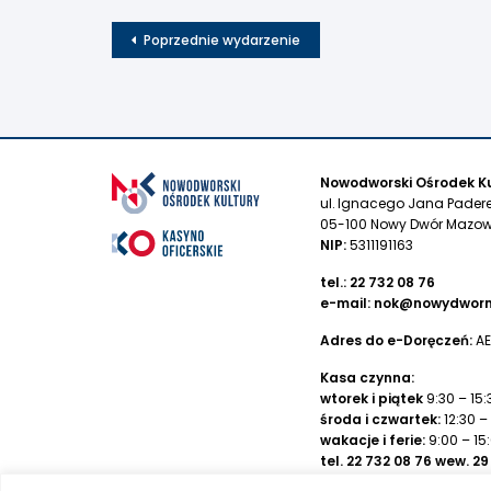
Poprzednie wydarzenie
Nowodworski Ośrodek Ku
ul. Ignacego Jana Pader
05-100 Nowy Dwór Mazow
NIP:
5311191163
tel.:
22 732 08 76
e-mail:
nok@nowydworm
Adres do e-Doręczeń:
AE
Kasa czynna:
wtorek i piątek
9:30 – 15:
środa i czwartek:
12:30 –
wakacje i ferie:
9:00 – 15
tel.
22 732 08 76
wew. 29