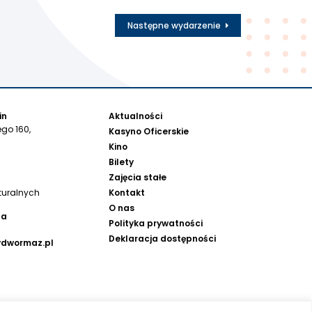
Następne wydarzenie
in
Aktualności
go 160,
Kasyno Oficerskie
Kino
Bilety
Zajęcia stałe
Kontakt
turalnych
O nas
na
Polityka prywatności
Deklaracja dostępności
ydwormaz.pl