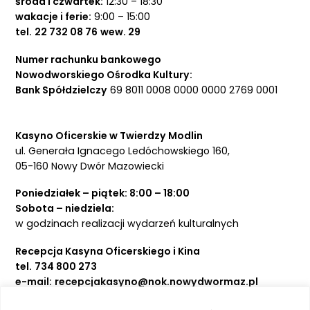
środa i czwartek:
12:30 – 18:30
wakacje i ferie:
9:00 – 15:00
tel.
22 732 08 76
wew. 29
Numer rachunku bankowego
Nowodworskiego Ośrodka Kultury:
Bank Spółdzielczy
69 8011 0008 0000 0000 2769 0001
Kasyno Oficerskie w Twierdzy Modlin
ul. Generała Ignacego Ledóchowskiego 160,
05-160 Nowy Dwór Mazowiecki
Poniedziałek – piątek: 8:00 – 18:00
Sobota – niedziela:
w godzinach realizacji wydarzeń kulturalnych
Recepcja Kasyna Oficerskiego i Kina
tel.
734 800 273
e-mail:
recepcjakasyno@nok.nowydwormaz.pl