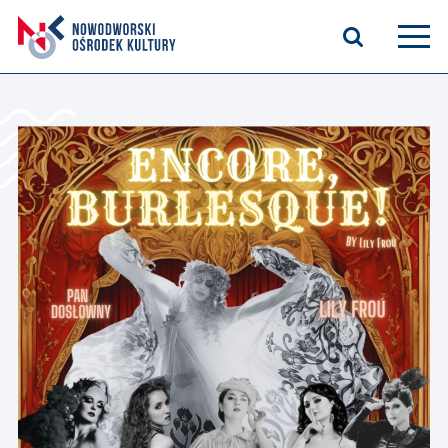
Aktualności
Kasyno Oficerskie
Kino
Bilety
Zajęcia stałe
Kontakt
O nas