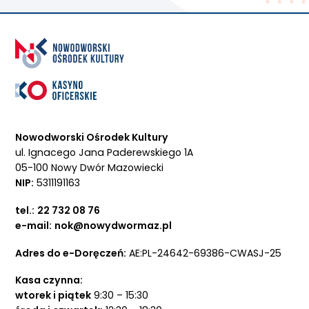
Nowodworski Ośrodek Kultury
ul. Ignacego Jana Paderewskiego 1A
05-100 Nowy Dwór Mazowiecki
NIP:
5311191163
tel.:
22 732 08 76
e-mail:
nok@nowydwormaz.pl
Adres do e-Doręczeń:
AE:PL-24642-69386-CWASJ-25
Kasa czynna:
wtorek i piątek
9:30 – 15:30