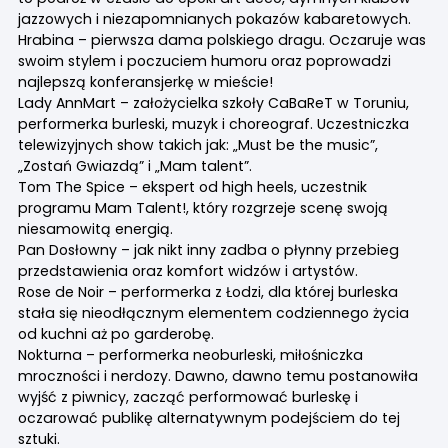
jazzowych i niezapomnianych pokazów kabaretowych.
Hrabina – pierwsza dama polskiego dragu. Oczaruje was
swoim stylem i poczuciem humoru oraz poprowadzi
najlepszą konferansjerkę w mieście!
Lady AnnMart – założycielka szkoły CaBaReT w Toruniu,
performerka burleski, muzyk i choreograf. Uczestniczka
telewizyjnych show takich jak: „Must be the music”,
„Zostań Gwiazdą” i „Mam talent”.
Tom The Spice – ekspert od high heels, uczestnik
programu Mam Talent!, który rozgrzeje scenę swoją
niesamowitą energią.
Pan Dosłowny – jak nikt inny zadba o płynny przebieg
przedstawienia oraz komfort widzów i artystów.
Rose de Noir – performerka z Łodzi, dla której burleska
stała się nieodłącznym elementem codziennego życia
od kuchni aż po garderobę.
Nokturna – performerka neoburleski, miłośniczka
mroczności i nerdozy. Dawno, dawno temu postanowiła
wyjść z piwnicy, zacząć performować burleskę i
oczarować publikę alternatywnym podejściem do tej
sztuki.