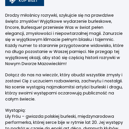
KUP BILET
Drodzy miłośnicy rozrywki, szykujcie się na prawdziwe
święto zmysłów! Wyjątkowe wydarzenie burleskowe,
Encore, Burlesque! przeniesie Was w świat pełen
elegancji, zmysłowości i niepowtarzalnej magii. Zanurzcie
się w wyjątkowym klimacie pełnym blasku i tajemnic.
Każdy numer to starannie przygotowane widowisko, które
na długo pozostanie w Waszej pamięci. Nie przegap tej
wyjątkowej okazji, aby stać się częścią historii rozrywki w
Nowym Dworze Mazowieckim!
Dołącz do nas na wieczór, który obudzi wszystkie zmysły i
zostawi Cię z uczuciem rozbawienia, zachwytu i nostalgii.
Na scenie wystąpią najznakomitsi artyści burleski i dragu,
którzy swoimi występami oczarowują publiczność na
całym świecie.
Wystąpią:
Lily Fróu – gwiazda polskiej burleski, międzynarodowa
performerka, której serce bije w rytmie lat 20. Jej występy
to podróż w czasie do epoki art déco, dymnych klubów