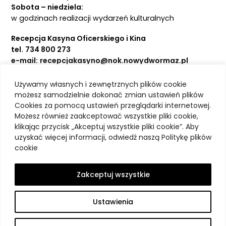
Sobota – niedziela:
w godzinach realizacji wydarzeń kulturalnych
Recepcja Kasyna Oficerskiego i Kina
tel.
734 800 273
e-mail:
recepcjakasyno@nok.nowydwormaz.pl
Używamy własnych i zewnętrznych plików cookie
Aktualności
możesz samodzielnie dokonać zmian ustawień plików
Cookies za pomocą ustawień przeglądarki internetowej.
Kasyno Oficerskie
Możesz również zaakceptować wszystkie pliki cookie,
Kino
klikając przycisk „Akceptuj wszystkie pliki cookie”. Aby
Bilety
uzyskać więcej informacji, odwiedź naszą Politykę plików
Zajęcia stałe
cookie
Kontakt
O nas
Zakceptuj wszystkie
Polityka prywatności
Deklaracja dostępności
Ustawienia