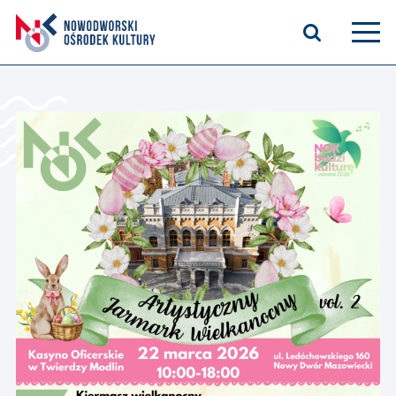
Aktualności
Kasyno Oficerskie
Kino
Bilety
Zajęcia stałe
Kontakt
O nas