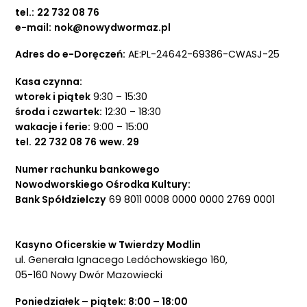
tel.:
22 732 08 76
e-mail:
nok@nowydwormaz.pl
Adres do e-Doręczeń:
AE:PL-24642-69386-CWASJ-25
Kasa czynna:
wtorek i piątek
9:30 – 15:30
środa i czwartek:
12:30 – 18:30
wakacje i ferie:
9:00 – 15:00
tel.
22 732 08 76
wew. 29
Numer rachunku bankowego
Nowodworskiego Ośrodka Kultury:
Bank Spółdzielczy
69 8011 0008 0000 0000 2769 0001
Kasyno Oficerskie w Twierdzy Modlin
ul. Generała Ignacego Ledóchowskiego 160,
05-160 Nowy Dwór Mazowiecki
Poniedziałek – piątek: 8:00 – 18:00