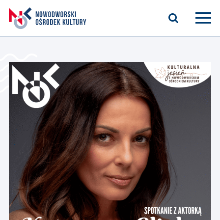
Aktualności
Kasyno Oficerskie
Kino
Bilety
Zajęcia stałe
Kontakt
O nas