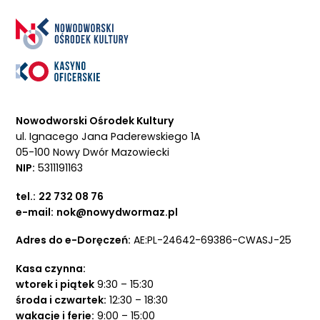
Nowodworski Ośrodek Kultury
ul. Ignacego Jana Paderewskiego 1A
05-100 Nowy Dwór Mazowiecki
NIP:
5311191163
tel.:
22 732 08 76
e-mail:
nok@nowydwormaz.pl
Adres do e-Doręczeń:
AE:PL-24642-69386-CWASJ-25
Kasa czynna:
wtorek i piątek
9:30 – 15:30
środa i czwartek:
12:30 – 18:30
wakacje i ferie:
9:00 – 15:00