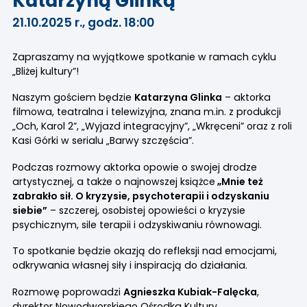
Katarzyną Glinką
21.10.2025 r., godz. 18:00
Zapraszamy na wyjątkowe spotkanie w ramach cyklu
„Bliżej kultury”!
Naszym gościem będzie
Katarzyna Glinka
– aktorka
filmowa, teatralna i telewizyjna, znana m.in. z produkcji
„Och, Karol 2”, „Wyjazd integracyjny”, „Wkręceni” oraz z roli
Kasi Górki w serialu „Barwy szczęścia”.
Podczas rozmowy aktorka opowie o swojej drodze
artystycznej, a także o najnowszej książce
„Mnie też
zabrakło sił. O kryzysie, psychoterapii i odzyskaniu
siebie”
– szczerej, osobistej opowieści o kryzysie
psychicznym, sile terapii i odzyskiwaniu równowagi.
To spotkanie będzie okazją do refleksji nad emocjami,
odkrywania własnej siły i inspiracją do działania.
Rozmowę poprowadzi
Agnieszka Kubiak-Falęcka
,
dyrektor Nowodworskiego Ośrodka Kultury.