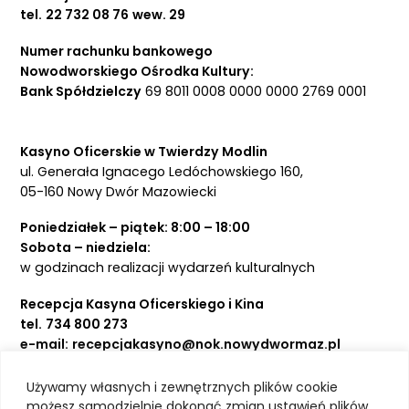
tel.
22 732 08 76
wew. 29
Numer rachunku bankowego
Nowodworskiego Ośrodka Kultury:
Bank Spółdzielczy
69 8011 0008 0000 0000 2769 0001
Kasyno Oficerskie w Twierdzy Modlin
ul. Generała Ignacego Ledóchowskiego 160,
05-160 Nowy Dwór Mazowiecki
Poniedziałek – piątek: 8:00 – 18:00
Sobota – niedziela:
w godzinach realizacji wydarzeń kulturalnych
Recepcja Kasyna Oficerskiego i Kina
tel.
734 800 273
e-mail:
recepcjakasyno@nok.nowydwormaz.pl
Używamy własnych i zewnętrznych plików cookie
Aktualności
możesz samodzielnie dokonać zmian ustawień plików