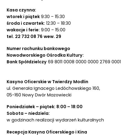
Kasa czynna:
wtorek i piątek
9:30 – 15:30
środa i czwartek:
12:30 – 18:30
wakacje i ferie:
9:00 – 15:00
tel.
22 732 08 76
wew. 29
Numer rachunku bankowego
Nowodworskiego Ośrodka Kultury:
Bank Spółdzielczy
69 8011 0008 0000 0000 2769 0001
Kasyno Oficerskie w Twierdzy Modlin
ul. Generała Ignacego Ledóchowskiego 160,
05-160 Nowy Dwór Mazowiecki
Poniedziałek – piątek: 8:00 – 18:00
Sobota – niedziela:
w godzinach realizacji wydarzeń kulturalnych
Recepcja Kasyna Oficerskiego i Kina