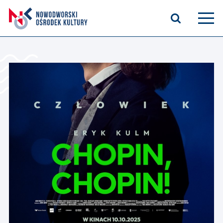
Aktualności
Kasyno Oficerskie
Kino
Bilety
Zajęcia stałe
Kontakt
O nas