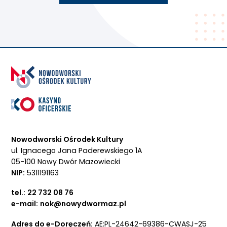
Nowodworski Ośrodek Kultury
ul. Ignacego Jana Paderewskiego 1A
05-100 Nowy Dwór Mazowiecki
NIP:
5311191163
tel.:
22 732 08 76
e-mail:
nok@nowydwormaz.pl
Adres do e-Doręczeń:
AE:PL-24642-69386-CWASJ-25