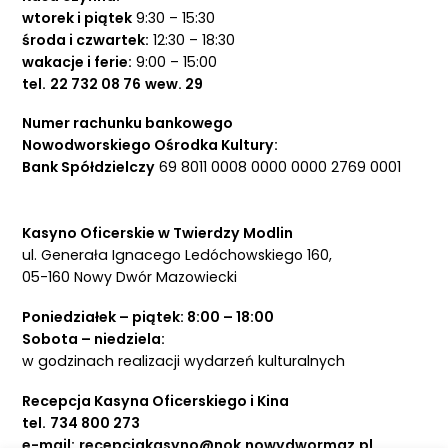
wtorek i piątek
9:30 – 15:30
środa i czwartek:
12:30 – 18:30
wakacje i ferie:
9:00 – 15:00
tel.
22 732 08 76
wew. 29
Numer rachunku bankowego
Nowodworskiego Ośrodka Kultury:
Bank Spółdzielczy
69 8011 0008 0000 0000 2769 0001
Kasyno Oficerskie w Twierdzy Modlin
ul. Generała Ignacego Ledóchowskiego 160,
05-160 Nowy Dwór Mazowiecki
Poniedziałek – piątek: 8:00 – 18:00
Sobota – niedziela:
w godzinach realizacji wydarzeń kulturalnych
Recepcja Kasyna Oficerskiego i Kina
tel.
734 800 273
e-mail:
recepcjakasyno@nok.nowydwormaz.pl