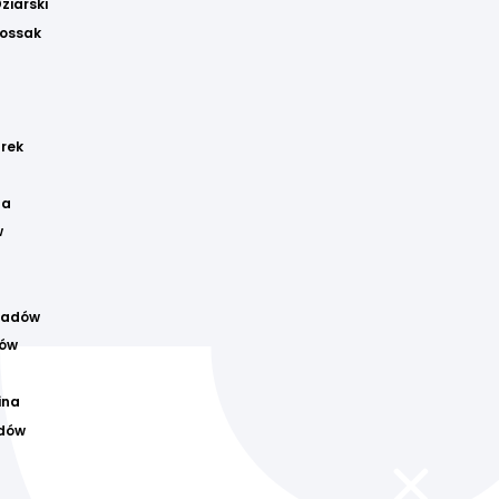
ziarski
Bossak
rek
la
w
gadów
ów
ina
adów