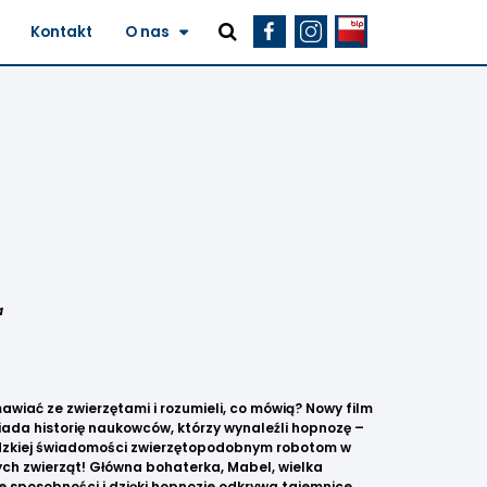
Kontakt
O nas
a
wiać ze zwierzętami i rozumieli, co mówią? Nowy film
wiada historię naukowców, którzy wynaleźli hopnozę –
udzkiej świadomości zwierzętopodobnym robotom w
ch zwierząt! Główna bohaterka, Mabel, wielka
ze sposobności i dzięki hopnozie odkrywa tajemnice