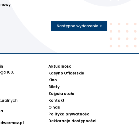
 mowy
Następne wydarzenie
in
Aktualności
go 160,
Kasyno Oficerskie
Kino
Bilety
Zajęcia stałe
Kontakt
turalnych
O nas
na
Polityka prywatności
Deklaracja dostępności
ydwormaz.pl