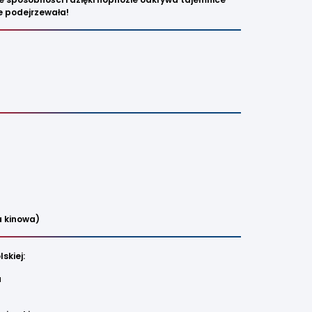
ie podejrzewała!
a kinowa
)
skiej:
a