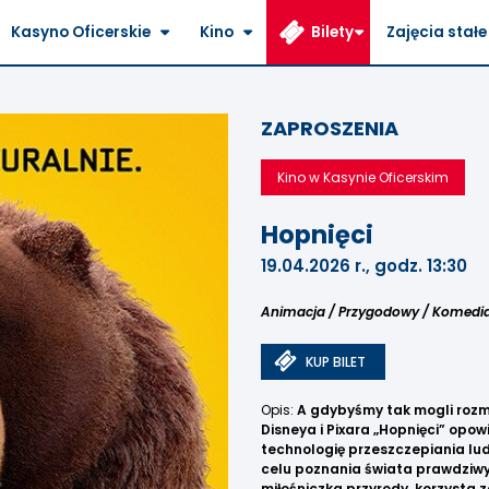
Kasyno Oficerskie
Kino
Bilety
Zajęcia stałe
ZAPROSZENIA
Kino w Kasynie Oficerskim
Hopnięci
19.04.2026 r., godz. 13:30
Animacja / Przygodowy / Komedi
KUP BILET
Opis:
A gdybyśmy tak mogli rozma
Disneya i Pixara „Hopnięci” opo
technologię przeszczepiania l
celu poznania świata prawdziwy
miłośniczka przyrody, korzysta 