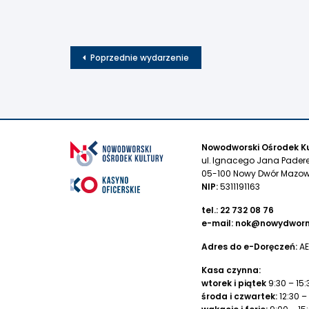
Poprzednie wydarzenie
Nowodworski Ośrodek Ku
ul. Ignacego Jana Pader
05-100 Nowy Dwór Mazow
NIP:
5311191163
tel.:
22 732 08 76
e-mail:
nok@nowydworm
Adres do e-Doręczeń:
AE
Kasa czynna:
wtorek i piątek
9:30 – 15:
środa i czwartek:
12:30 –