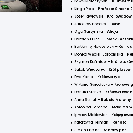
Paweł Małaszyński –
Burmistrz D
Kinga Preis –
Profesor Simona 
Józef Pawłowski –
Król owadów
Jarosław Boberek –
Buba
Olga Sarzyńska –
Alicja
Damian Kulec –
Tomek Jaszczu
Bartłomiej Nowosielski –
Konrad
Monika Węgiel-Jarocińska –
Ne
Szymon Kuśmider –
Król ptakó
Jakub Wieczorek –
Król płazów
Ewa Kania –
Królowa ryb
Wiktoria Gorodecka –
Królowe 
Danuta Stenka –
Królowa owad
Anna Seniuk –
Babcia Malwiny
Antonina Darocha –
Mała Malw
Ignacy Mickiewicz –
Książę ow
Katarzyna Herman –
Renata
Stefan Knothe –
Starszy pan