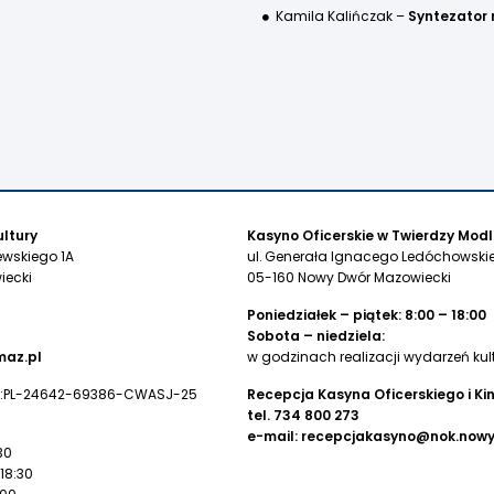
Kamila Kalińczak –
Syntezator
ltury
Kasyno Oficerskie w Twierdzy Modl
ewskiego 1A
ul. Generała Ignacego Ledóchowskie
iecki
05-160 Nowy Dwór Mazowiecki
Poniedziałek – piątek: 8:00 – 18:00
Sobota – niedziela:
az.pl
w godzinach realizacji wydarzeń kul
:PL-24642-69386-CWASJ-25
Recepcja Kasyna Oficerskiego i Ki
tel.
734 800 273
e-mail:
recepcjakasyno@nok.now
30
 18:30