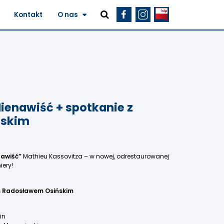
Kontakt
O nas
ienawiść + spotkanie z
ńskim
nawiść”
Mathieu Kassovitza – w nowej, odrestaurowanej
iery!
em Radosławem Osińskim
in