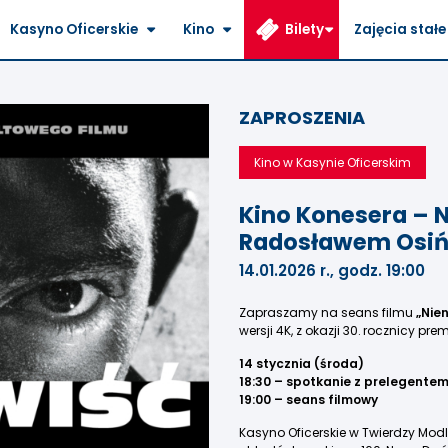
Kasyno Oficerskie
Kino
Bilety
Zajęcia stałe
ZAPROSZENIA
Kino w Kasynie Oficerskim
Kino Konesera – N
Radosławem Osi
14.01.2026 r., godz. 19:00
Zapraszamy na seans filmu
„Nie
wersji 4K, z okazji 30. rocznicy prem
14 stycznia (środa)
18:30 – spotkanie z prelegent
19:00 – seans filmowy
Kasyno Oficerskie w Twierdzy Modl