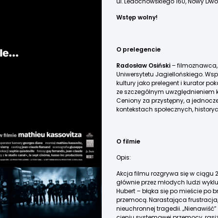
ul. Ledóchowskiego 160, Nowy Dwó
Wstęp wolny!
O prelegencie
Radosław Osiński
– filmoznawca, 
Uniwersytetu Jagiellońskiego. Wsp
kultury jako prelegent i kurator p
ze szczególnym uwzględnieniem k
Ceniony za przystępny, a jednocz
kontekstach społecznych, historyc
O filmie
Opis:
Akcja filmu rozgrywa się w ciągu
głównie przez młodych ludzi wykluc
Hubert – błąka się po mieście po
przemocą. Narastająca frustracja
nieuchronnej tragedii. „Nienawiść
cieniu systemowej przemocy, rasiz