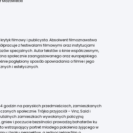
r Mazowiecki
krytyk filmowy i publicysta. Absolwent filmoznawstwa
ółpracuje z festiwalami filmowymi oraz instytucjami
okazów specjalnych. Autor tekstów o kinie współczesnym,
ina społecznie zaangażowanego oraz europejskiego.
eśnie pogłębiony sposób opowiadania o filmie i jego
znych i estetycznych.
 24 godzin na paryskich przedmieściach, zamieszkanych
zonych społecznie. Trójka przyjaciół – Vinz, Saïd i
 brutalnych zamieszkach wywołanych policyjną
, gniew i poczucie bezsilności prowadzą bohaterów ku
” to wstrząsający portret młodego pokolenia żyjącego w
mu i braku perspektyw, a jednocześnie film o