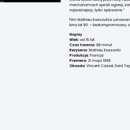
mechanizmach spirali agresji, za
najważniejszy, tylko lądowanie.”
Film Mathieu Kassovitza uznawany 
kina lat 90. – bezkompromisowy, s
Napisy
Wiek:
od 15 lat
Czas trwania:
98 minut
Reżyseria:
Mathieu Kassovitz
Produkcja:
Francja
Premiera:
31 maja 1995
Obsada:
Vincent Cassel, Saïd T