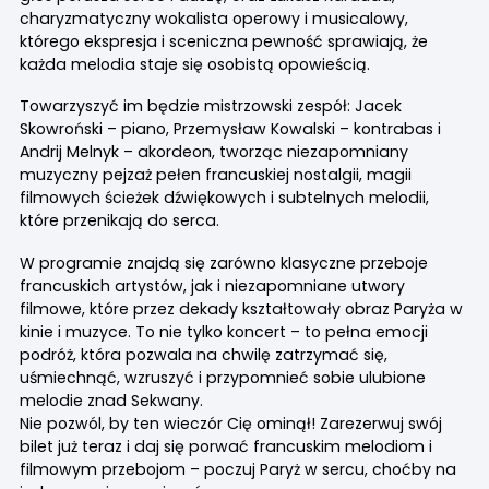
charyzmatyczny wokalista operowy i musicalowy,
którego ekspresja i sceniczna pewność sprawiają, że
każda melodia staje się osobistą opowieścią.
Towarzyszyć im będzie mistrzowski zespół: Jacek
Skowroński – piano, Przemysław Kowalski – kontrabas i
Andrij Melnyk – akordeon, tworząc niezapomniany
muzyczny pejzaż pełen francuskiej nostalgii, magii
filmowych ścieżek dźwiękowych i subtelnych melodii,
które przenikają do serca.
W programie znajdą się zarówno klasyczne przeboje
francuskich artystów, jak i niezapomniane utwory
filmowe, które przez dekady kształtowały obraz Paryża w
kinie i muzyce. To nie tylko koncert – to pełna emocji
podróż, która pozwala na chwilę zatrzymać się,
uśmiechnąć, wzruszyć i przypomnieć sobie ulubione
melodie znad Sekwany.
Nie pozwól, by ten wieczór Cię ominął! Zarezerwuj swój
bilet już teraz i daj się porwać francuskim melodiom i
filmowym przebojom – poczuj Paryż w sercu, choćby na