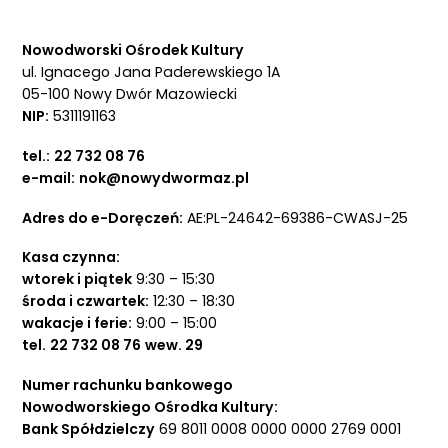
Nowodworski Ośrodek Kultury
ul. Ignacego Jana Paderewskiego 1A
05-100 Nowy Dwór Mazowiecki
NIP:
5311191163
tel.:
22 732 08 76
e-mail:
nok@nowydwormaz.pl
Adres do e-Doręczeń:
AE:PL-24642-69386-CWASJ-25
Kasa czynna:
wtorek i piątek
9:30 – 15:30
środa i czwartek:
12:30 – 18:30
wakacje i ferie:
9:00 – 15:00
tel.
22 732 08 76
wew. 29
Numer rachunku bankowego
Nowodworskiego Ośrodka Kultury:
Bank Spółdzielczy
69 8011 0008 0000 0000 2769 0001