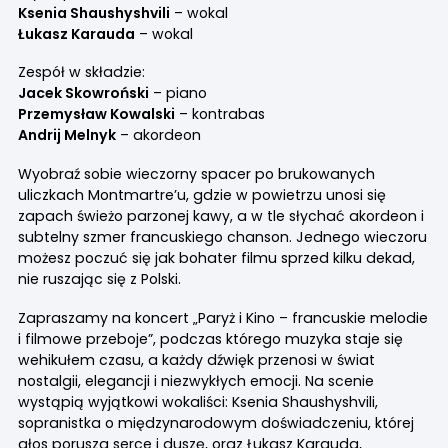
Ksenia Shaushyshvili
– wokal
Łukasz Karauda
– wokal
Zespół w składzie:
Jacek Skowroński
– piano
Przemysław Kowalski
– kontrabas
Andrij Melnyk
– akordeon
Wyobraź sobie wieczorny spacer po brukowanych
uliczkach Montmartre’u, gdzie w powietrzu unosi się
zapach świeżo parzonej kawy, a w tle słychać akordeon i
subtelny szmer francuskiego chanson. Jednego wieczoru
możesz poczuć się jak bohater filmu sprzed kilku dekad,
nie ruszając się z Polski.
Zapraszamy na koncert „Paryż i Kino – francuskie melodie
i filmowe przeboje”, podczas którego muzyka staje się
wehikułem czasu, a każdy dźwięk przenosi w świat
nostalgii, elegancji i niezwykłych emocji. Na scenie
wystąpią wyjątkowi wokaliści: Ksenia Shaushyshvili,
sopranistka o międzynarodowym doświadczeniu, której
głos porusza serce i duszę, oraz Łukasz Karauda,