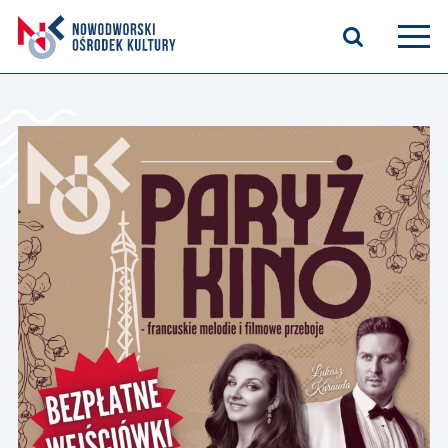
Aktualności
Kasyno Oficerskie
Kino
Bilety
Zajęcia stałe
Kontakt
O nas