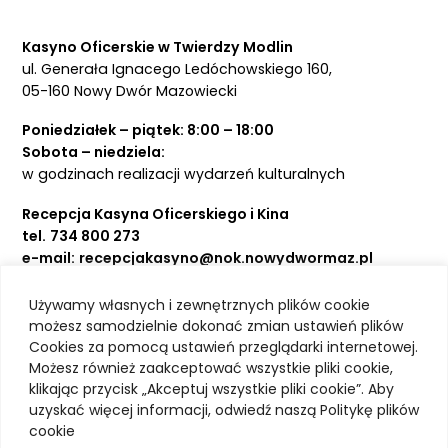
Kasyno Oficerskie w Twierdzy Modlin
ul. Generała Ignacego Ledóchowskiego 160,
05-160 Nowy Dwór Mazowiecki
Poniedziałek – piątek: 8:00 – 18:00
Sobota – niedziela:
w godzinach realizacji wydarzeń kulturalnych
Recepcja Kasyna Oficerskiego i Kina
tel.
734 800 273
e-mail:
recepcjakasyno@nok.nowydwormaz.pl
Używamy własnych i zewnętrznych plików cookie
Aktualności
możesz samodzielnie dokonać zmian ustawień plików
Cookies za pomocą ustawień przeglądarki internetowej.
Kasyno Oficerskie
Możesz również zaakceptować wszystkie pliki cookie,
Kino
klikając przycisk „Akceptuj wszystkie pliki cookie”. Aby
Bilety
uzyskać więcej informacji, odwiedź naszą Politykę plików
Zajęcia stałe
cookie