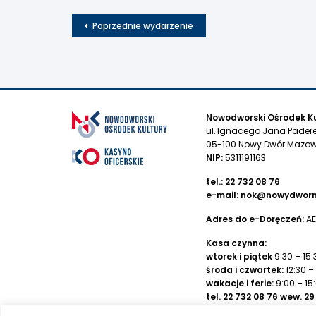
Poprzednie wydarzenie
Nowodworski Ośrodek Ku
ul. Ignacego Jana Pader
05-100 Nowy Dwór Mazow
NIP:
5311191163
tel.:
22 732 08 76
e-mail:
nok@nowydworm
Adres do e-Doręczeń:
AE
Kasa czynna:
wtorek i piątek
9:30 – 15:
środa i czwartek:
12:30 –
wakacje i ferie:
9:00 – 15
tel.
22 732 08 76
wew. 29