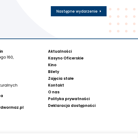
Następne wydarzenie
in
Aktualności
go 160,
Kasyno Oficerskie
Kino
Bilety
Zajęcia stałe
Kontakt
turalnych
O nas
na
Polityka prywatności
Deklaracja dostępności
ydwormaz.pl