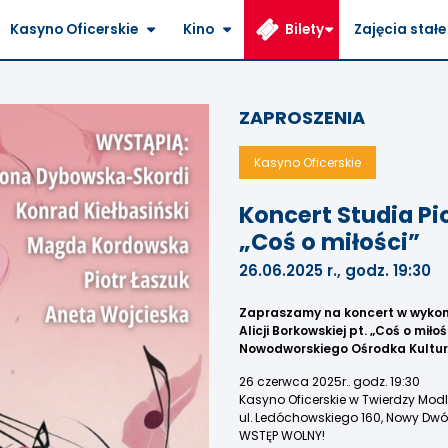
Kasyno Oficerskie
Kino
Bilety
Zajęcia stałe
ZAPROSZENIA
Kasyno Oficerskie
Koncert Studia Pio
„Coś o miłości”
26.06.2025 r., godz. 19:30
Zapraszamy na koncert w wykona
Alicji Borkowskiej pt. „Coś o mi
Nowodworskiego Ośrodka Kultur
26 czerwca 2025r.. godz. 19:30
Kasyno Oficerskie w Twierdzy Modl
ul. Ledóchowskiego 160, Nowy Dwó
WSTĘP WOLNY!