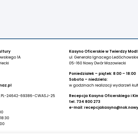
ltury
Kasyno Oficerskie w Twierdzy Modl
ewskiego 1A
ul. Generała Ignacego Ledóchowskie
iecki
05-160 Nowy Dwór Mazowiecki
Poniedziałek – piątek: 8:00 – 18:00
Sobota – niedziela:
az.pl
w godzinach realizacji wydarzeń kul
:PL-24642-69386-CWASJ-25
Recepcja Kasyna Oficerskiego i Ki
tel.
734 800 273
e-mail:
recepcjakasyno@nok.now
30
 18:30
:00