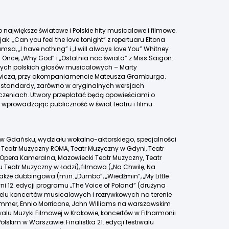
największe światowe i Polskie hity musicalowe i filmowe.
jak: „Can you feel the love tonight” z repertuaru Eltona
msa, „I have nothing” i „I will always love You” Whitney
u Once, „Why God” i „Ostatnia noc świata” z Miss Saigon.
zych polskich głosów musicalowych – Marty
ewicza, przy akompaniamencie Mateusza Gramburga.
i standardy, zarówno w oryginalnych wersjach
aczeniach. Utwory przeplatać będą opowieściami o
 wprowadzając publiczność w świat teatru i filmu
w Gdańsku, wydziału wokalno-aktorskiego, specjalności
n. Teatr Muzyczny ROMA, Teatr Muzyczny w Gdyni, Teatr
Opera Kameralna, Mazowiecki Teatr Muzyczny, Teatr
 Teatr Muzyczny w Łodzi), filmowa („Na Chwilę, Na
a także dubbingowa (m.in. „Dumbo”, „Wiedźmin”, „My Little
ni 12. edycji programu „The Voice of Poland” (drużyna
wielu koncertów musicalowych i rozrywkowych na terenie
s Zimmer, Ennio Morricone, John Williams na warszawskim
iwalu Muzyki Filmowej w Krakowie, koncertów w Filharmonii
Polskim w Warszawie. Finalistka 21. edycji festiwalu