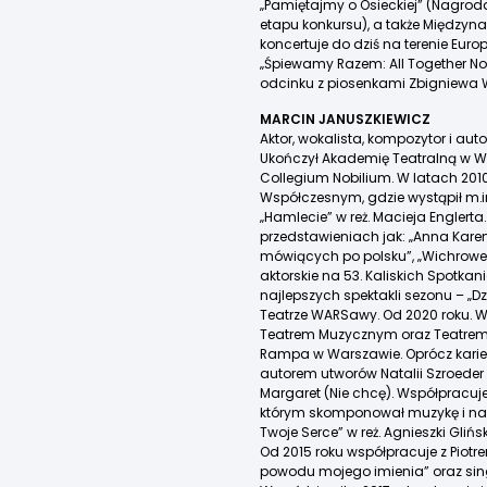
„Pamiętajmy o Osieckiej” (Nagroda
etapu konkursu), a także Międzyn
koncertuje do dziś na terenie Eur
„Śpiewamy Razem: All Together No
odcinku z piosenkami Zbigniewa 
MARCIN JANUSZKIEWICZ
Aktor, wokalista, kompozytor i auto
Ukończył Akademię Teatralną w Wa
Collegium Nobilium. W latach 201
Współczesnym, gdzie wystąpił m.in. 
„Hamlecie” w reż. Macieja Englert
przedstawieniach jak: „Anna Kare
mówiących po polsku”, „Wichrowe 
aktorskie na 53. Kaliskich Spotka
najlepszych spektakli sezonu – „D
Teatrze WARSawy. Od 2020 roku.
Teatrem Muzycznym oraz Teatrem
Rampa w Warszawie. Oprócz kariery 
autorem utworów Natalii Szroeder
Margaret (Nie chcę). Współpracuj
którym skomponował muzykę i napi
Twoje Serce” w reż. Agnieszki Glińsk
Od 2015 roku współpracuje z Piotrem
powodu mojego imienia” oraz singl