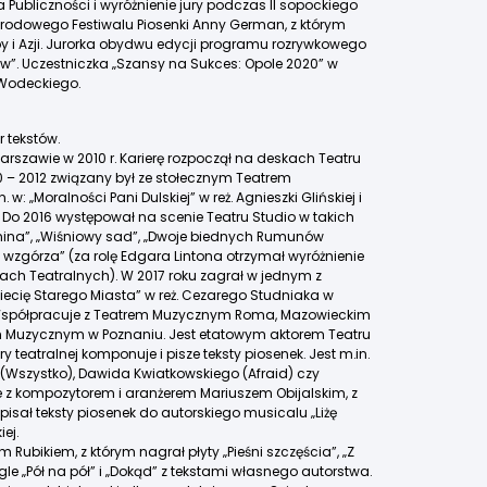
 Publiczności i wyróżnienie jury podczas II sopockiego
arodowego Festiwalu Piosenki Anny German, z którym
opy i Azji. Jurorka obydwu edycji programu rozrywkowego
w”. Uczestniczka „Szansy na Sukces: Opole 2020” w
Wodeckiego.
r tekstów.
rszawie w 2010 r. Karierę rozpoczął na deskach Teatru
0 – 2012 związany był ze stołecznym Teatrem
w: „Moralności Pani Dulskiej” w reż. Agnieszki Glińskiej i
a. Do 2016 występował na scenie Teatru Studio w takich
nina”, „Wiśniowy sad”, „Dwoje biednych Rumunów
wzgórza” (za rolę Edgara Lintona otrzymał wyróżnienie
niach Teatralnych). W 2017 roku zagrał w jednym z
ziecię Starego Miasta” w reż. Cezarego Studniaka w
 Współpracuje z Teatrem Muzycznym Roma, Mazowieckim
 Muzycznym w Poznaniu. Jest etatowym aktorem Teatru
teatralnej komponuje i pisze teksty piosenek. Jest m.in.
 (Wszystko), Dawida Kwiatkowskiego (Afraid) czy
e z kompozytorem i aranżerem Mariuszem Obijalskim, z
sał teksty piosenek do autorskiego musicalu „Liżę
iej.
 Rubikiem, z którym nagrał płyty „Pieśni szczęścia”, „Z
e „Pół na pół” i „Dokąd” z tekstami własnego autorstwa.