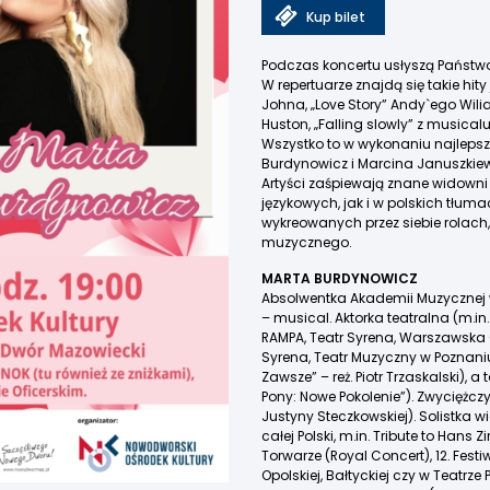
Kup bilet
Podczas koncertu usłyszą Państwo 
W repertuarze znajdą się takie hity 
Johna, „Love Story” Andy`ego Wilia
Huston, „Falling slowly” z musical
Wszystko to w wykonaniu najleps
Burdynowicz i Marcina Januszki
Artyści zaśpiewają znane widown
językowych, jak i w polskich tłum
wykreowanych przez siebie rolach,
muzycznego.
MARTA BURDYNOWICZ
Absolwentka Akademii Muzycznej 
– musical. Aktorka teatralna (m.i
RAMPA, Teatr Syrena, Warszawska 
Syrena, Teatr Muzyczny w Poznaniu
Zawsze” – reż. Piotr Trzaskalski), 
Pony: Nowe Pokolenie”). Zwyciężczy
Justyny Steczkowskiej). Solistka 
całej Polski, m.in. Tribute to Han
Torwarze (Royal Concert), 12. Fest
Opolskiej, Bałtyckiej czy w Teatrze 