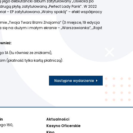
ię jego debiutancki album zatytułowany „Osiecka po
rugą płytę, zatytułowaną „Perfect Lady Pank”.. W 2022
riał – EP zatytułowana „Wolny spokój” – efekt współpracy
amie „Twoja Twarz Brzmi Znajomo” (3 miejsce, 19 edycja
a się na dużym i małym ekranie – „Warszawianka”, „Rojst
ównież:
o 1A (tu również ze zniżkami),
im (płatność tylko kartą płatniczą).
Następne wydarzenie
in
Aktualności
go 160,
Kasyno Oficerskie
Kino