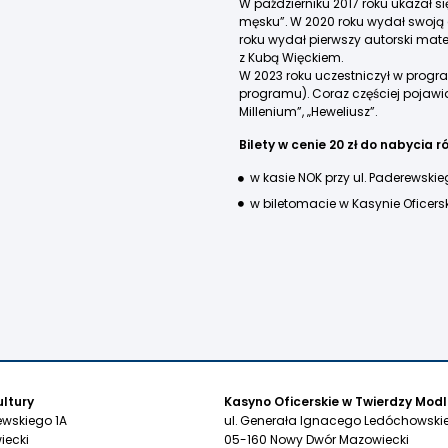
W październiku 2017 roku ukazał s
męsku”. W 2020 roku wydał swoją d
roku wydał pierwszy autorski mate
z Kubą Więckiem.
W 2023 roku uczestniczył w progr
programu). Coraz częściej pojawi
Millenium”, „Heweliusz”.
Bilety w cenie 20 zł do nabycia r
w kasie NOK przy ul. Paderewskieg
w biletomacie w Kasynie Oficersk
ltury
Kasyno Oficerskie w Twierdzy Modl
ewskiego 1A
ul. Generała Ignacego Ledóchowskie
iecki
05-160 Nowy Dwór Mazowiecki