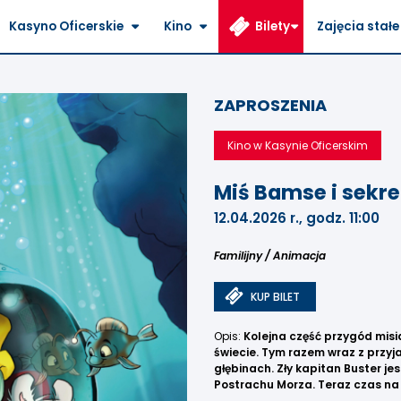
Kasyno Oficerskie
Kino
Bilety
Zajęcia stałe
ZAPROSZENIA
Kino w Kasynie Oficerskim
Miś Bamse i sekr
12.04.2026 r., godz. 11:00
Familijny / Animacja
KUP BILET
Opis:
Kolejna część przygód mis
świecie. Tym razem wraz z przyja
głębinach. Zły kapitan Buster je
Postrachu Morza. Teraz czas na 