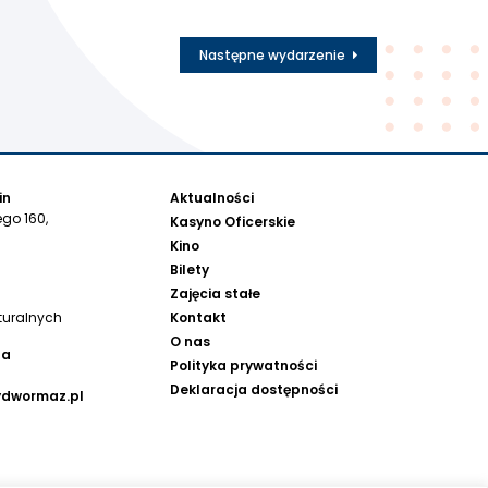
Następne wydarzenie
in
Aktualności
go 160,
Kasyno Oficerskie
Kino
Bilety
Zajęcia stałe
Kontakt
turalnych
O nas
na
Polityka prywatności
Deklaracja dostępności
ydwormaz.pl