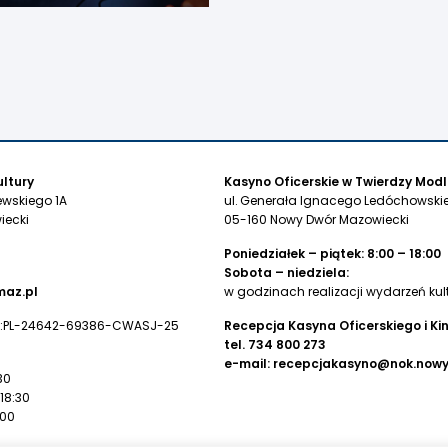
ltury
Kasyno Oficerskie w Twierdzy Modl
ewskiego 1A
ul. Generała Ignacego Ledóchowskie
iecki
05-160 Nowy Dwór Mazowiecki
Poniedziałek – piątek: 8:00 – 18:00
Sobota – niedziela:
az.pl
w godzinach realizacji wydarzeń kul
:PL-24642-69386-CWASJ-25
Recepcja Kasyna Oficerskiego i Ki
tel.
734 800 273
e-mail:
recepcjakasyno@nok.now
30
 18:30
:00