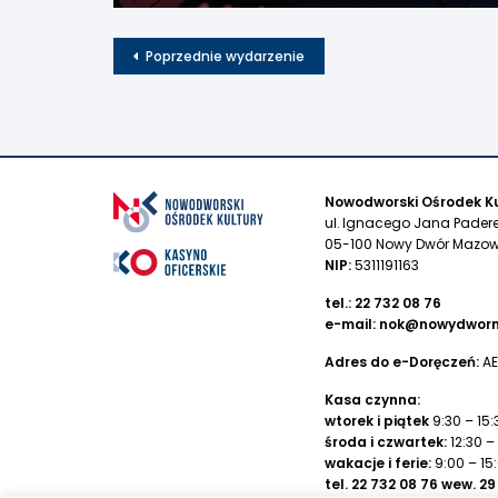
Poprzednie wydarzenie
Nowodworski Ośrodek Ku
ul. Ignacego Jana Pader
05-100 Nowy Dwór Mazow
NIP:
5311191163
tel.:
22 732 08 76
e-mail:
nok@nowydworm
Adres do e-Doręczeń:
AE
Kasa czynna:
wtorek i piątek
9:30 – 15:
środa i czwartek:
12:30 –
wakacje i ferie:
9:00 – 15
tel.
22 732 08 76
wew. 29