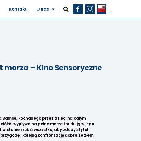
Kontakt
O nas
et morza – Kino Sensoryczne
ia Bamse, kochanego przez dzieci na całym
ciółmi wypływa na pełne morze i nurkują w jego
st w stanie zrobić wszystko, aby zdobyć tytuł
przygodę i kolejną konfrontację dobra ze złem.