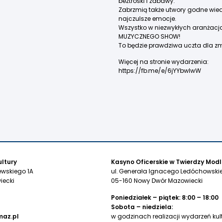
beztroski i zabawy.
Zabrzmią także utwory godne wied
najczulsze emocje.
Wszystko w niezwykłych aranżac
MUZYCZNEGO SHOW!
To będzie prawdziwa uczta dla zm
Więcej na stronie wydarzenia:
https://fb.me/e/6jYYbwlwW
ltury
Kasyno Oficerskie w Twierdzy Modl
ewskiego 1A
ul. Generała Ignacego Ledóchowskie
iecki
05-160 Nowy Dwór Mazowiecki
Poniedziałek – piątek: 8:00 – 18:00
Sobota – niedziela:
az.pl
w godzinach realizacji wydarzeń kul