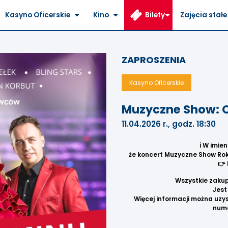
Kasyno Oficerskie
Kino
Bilety
Zajęcia stałe
ZAPROSZENIA
Kasyno Oficerskie
Muzyczne Show: O
11.04.2026 r., godz. 18:30
ℹ️
W imien
że koncert Muzyczne Show Roku
👉 
Wszystkie zakup
Jest
Więcej informacji można uzy
nume