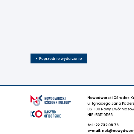
Poprzednie wydarzenie
Nowodworski Ośrodek Ku
ul. Ignacego Jana Pader
05-100 Nowy Dwór Mazow
NIP:
5311191163
tel.:
22 732 08 76
e-mail:
nok@nowydworm