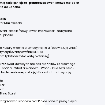
mią najpiękniejsze i ponadczasowe filmowe melodie!
io de Janeiro.
dlin
wór Mazowiecki
pl/event-details/nowy-dwor-mazowiecki-muzyczne-
-janeiro
Kultury w cenie promocyjnej 115 zł (obowiązują zniżki)
letyna.pl/event/view/id/633810
;
im (płatność tylko kartą płatniczą).
zez świat kultowych melodii oraz hitów ze srebrnego
a España • What a Wonderful World • Que sera, sera •
o, legendarne przeboje, które od lat zachwycają
ci:
ełek
ut.
ling Stars!
ozgrzanych słońcem plaż Rio de Janeiro pełną ciepła,