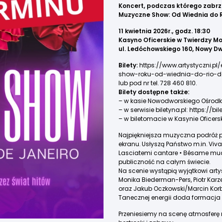
Koncert, podczas którego zabrz
Muzyczne Show: Od Wiednia do R
11 kwietnia 2026r., godz. 18:30
Kasyno Oficerskie w Twierdzy Mo
ul. Ledóchowskiego 160, Nowy D
Bilety:
https://www.artystyczni.
show-roku-od-wiednia-do-rio-de
lub pod nr tel. 728 460 810.
Bilety dostępne także:
– w kasie Nowodworskiego Ośrodka 
– w serwisie
biletyna.pl:
https://bi
– w biletomacie w Kasynie Oficersk
Najpiękniejsza muzyczna podróż pr
ekranu. Usłyszą Państwo m.in. Viv
Lasciatemi cantare • Bésame much
publiczność na całym świecie.
Na scenie wystąpią wyjątkowi artyś
Monika Biederman-Pers, Piotr Karz
oraz Jakub Oczkowski/Marcin Korb
Tanecznej energii doda formacja B
Przeniesiemy na scenę atmosferę r