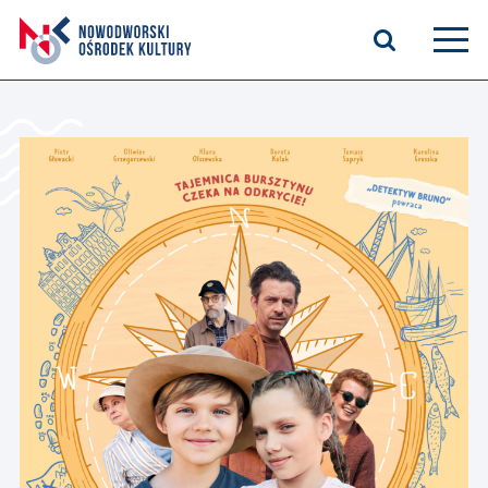
Aktualności
Kasyno Oficerskie
Kino
Bilety
Zajęcia stałe
Kontakt
O nas