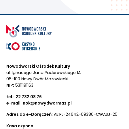
Nowodworski Ośrodek Kultury
ul. Ignacego Jana Paderewskiego 1A
05-100 Nowy Dwór Mazowiecki
NIP:
5311191163
tel.:
22 732 08 76
e-mail:
nok@nowydwormaz.pl
Adres do e-Doręczeń:
AE:PL-24642-69386-CWASJ-25
Kasa czynna: