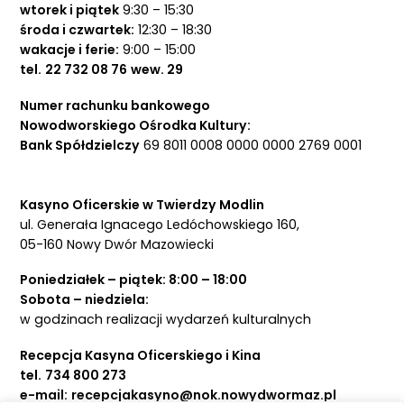
wtorek i piątek
9:30 – 15:30
środa i czwartek:
12:30 – 18:30
wakacje i ferie:
9:00 – 15:00
tel.
22 732 08 76
wew. 29
Numer rachunku bankowego
Nowodworskiego Ośrodka Kultury:
Bank Spółdzielczy
69 8011 0008 0000 0000 2769 0001
Kasyno Oficerskie w Twierdzy Modlin
ul. Generała Ignacego Ledóchowskiego 160,
05-160 Nowy Dwór Mazowiecki
Poniedziałek – piątek: 8:00 – 18:00
Sobota – niedziela:
w godzinach realizacji wydarzeń kulturalnych
Recepcja Kasyna Oficerskiego i Kina
tel.
734 800 273
e-mail:
recepcjakasyno@nok.nowydwormaz.pl