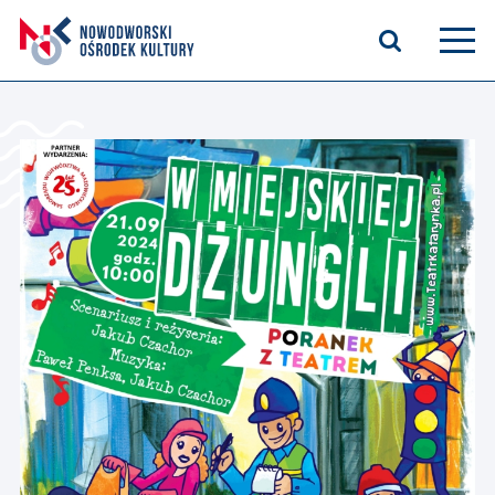
Aktualności
Kasyno Oficerskie
Kino
Bilety
Zajęcia stałe
Kontakt
O nas