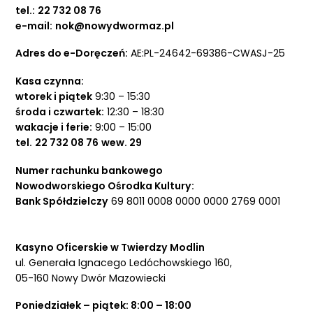
tel.:
22 732 08 76
e-mail:
nok@nowydwormaz.pl
Adres do e-Doręczeń:
AE:PL-24642-69386-CWASJ-25
Kasa czynna:
wtorek i piątek
9:30 – 15:30
środa i czwartek:
12:30 – 18:30
wakacje i ferie:
9:00 – 15:00
tel.
22 732 08 76
wew. 29
Numer rachunku bankowego
Nowodworskiego Ośrodka Kultury:
Bank Spółdzielczy
69 8011 0008 0000 0000 2769 0001
Kasyno Oficerskie w Twierdzy Modlin
ul. Generała Ignacego Ledóchowskiego 160,
05-160 Nowy Dwór Mazowiecki
Poniedziałek – piątek: 8:00 – 18:00