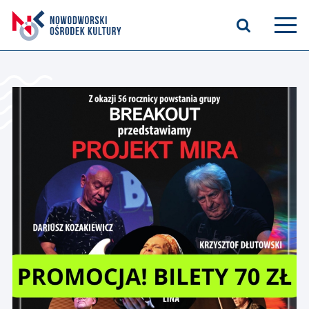
Aktualności
Kasyno Oficerskie
Kino
Bilety
Zajęcia stałe
Kontakt
O nas