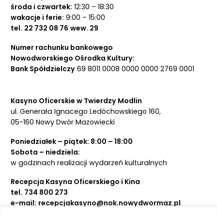
środa i czwartek:
12:30 – 18:30
wakacje i ferie:
9:00 – 15:00
tel.
22 732 08 76
wew. 29
Numer rachunku bankowego
Nowodworskiego Ośrodka Kultury:
Bank Spółdzielczy
69 8011 0008 0000 0000 2769 0001
Kasyno Oficerskie w Twierdzy Modlin
ul. Generała Ignacego Ledóchowskiego 160,
05-160 Nowy Dwór Mazowiecki
Poniedziałek – piątek: 8:00 – 18:00
Sobota – niedziela:
w godzinach realizacji wydarzeń kulturalnych
Recepcja Kasyna Oficerskiego i Kina
tel.
734 800 273
e-mail:
recepcjakasyno@nok.nowydwormaz.pl