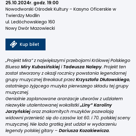
25.10.2024r. godz. 19:00
Nowodworski Ośrodek Kultury – Kasyno Oficerskie w
Twierdzy Modlin
ul. Ledóchowskiego 160
Nowy Dwór Mazowiecki
Kup bilet
„Projekt Mira” z największymi przebojami Królowej Polskiego
Bluesa
Miry Kubasińskiej
i
Tadeusza Nalepy
. Projekt ten
został stworzony z okazji rocznicy powstania legendarnej
grupy muzycznej Breakaut przez
Krzysztofa Dłutowskiego
,
ostatniego żyjącego muzyka pierwszego składu tej grupy
muzycznej.
Genialnie zaplanowane aranżacje utworów z udziałem
niezwykle utalentowanej wokalistki
„Liny” Karoliny
Jarzyńskiej
oraz znakomitych muzyków pozwalają
widowni przenieść się do czasów lat 60. i 70. polskiej sceny
muzycznej. Nie lada gratką jest udział w wydarzeniu
legendy polskiej gitary –
Dariusza Kozakiewicza
.