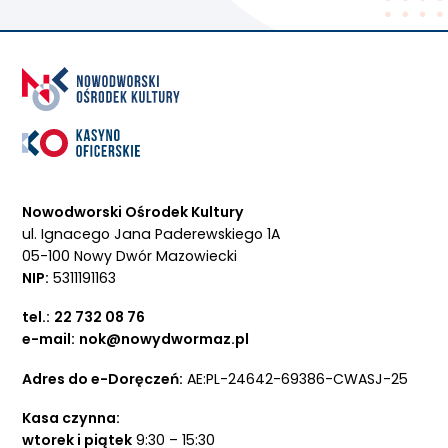
Nowodworski Ośrodek Kultury
ul. Ignacego Jana Paderewskiego 1A
05-100 Nowy Dwór Mazowiecki
NIP:
5311191163
tel.:
22 732 08 76
e-mail:
nok@nowydwormaz.pl
Adres do e-Doręczeń:
AE:PL-24642-69386-CWASJ-25
Kasa czynna:
wtorek i piątek
9:30 – 15:30