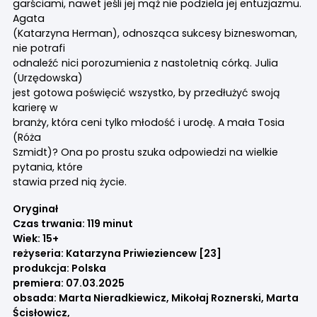
garściami, nawet jeśli jej mąż nie podziela jej entuzjazmu.
Agata
(Katarzyna Herman), odnosząca sukcesy bizneswoman,
nie potrafi
odnaleźć nici porozumienia z nastoletnią córką. Julia
(Urzędowska)
jest gotowa poświęcić wszystko, by przedłużyć swoją
karierę w
branży, która ceni tylko młodość i urodę. A mała Tosia
(Róża
Szmidt)? Ona po prostu szuka odpowiedzi na wielkie
pytania, które
stawia przed nią życie.
Oryginał
Czas trwania: 119 minut
Wiek: 15+
reżyseria: Katarzyna Priwieziencew [23]
produkcja: Polska
premiera: 07.03.2025
obsada: Marta Nieradkiewicz, Mikołaj Roznerski, Marta
Ścisłowicz,