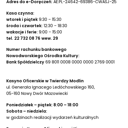
Adres do e-Doręczeń:
AE:PL-24642-69386-CWASJ-25
Kasa czynna:
wtorek i piątek
9:30 – 15:30
środa i czwartek:
12:30 – 18:30
wakacje i ferie:
9:00 – 15:00
tel.
22 732 08 76
wew. 29
Numer rachunku bankowego
Nowodworskiego Ośrodka Kultury:
Bank Spółdzielczy
69 8011 0008 0000 0000 2769 0001
Kasyno Oficerskie w Twierdzy Modlin
ul. Generała Ignacego Ledóchowskiego 160,
05-160 Nowy Dwór Mazowiecki
Poniedziałek – piątek: 8:00 – 18:00
Sobota – niedziela:
w godzinach realizacji wydarzeń kulturalnych