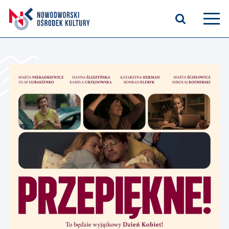
Aktualności
Kasyno Oficerskie
Kino
Bilety
Zajęcia stałe
Kontakt
O nas