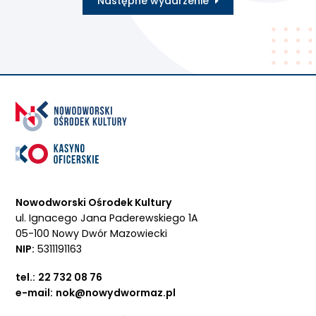
Następne wydarzenie
Nowodworski Ośrodek Kultury
ul. Ignacego Jana Paderewskiego 1A
05-100 Nowy Dwór Mazowiecki
NIP:
5311191163
tel.:
22 732 08 76
e-mail:
nok@nowydwormaz.pl