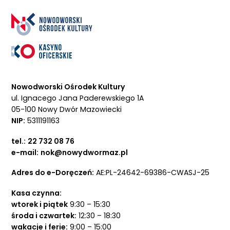
Nowodworski Ośrodek Kultury
ul. Ignacego Jana Paderewskiego 1A
05-100 Nowy Dwór Mazowiecki
NIP:
5311191163
tel.:
22 732 08 76
e-mail:
nok@nowydwormaz.pl
Adres do e-Doręczeń:
AE:PL-24642-69386-CWASJ-25
Kasa czynna:
wtorek i piątek
9:30 – 15:30
środa i czwartek:
12:30 – 18:30
wakacje i ferie:
9:00 – 15:00