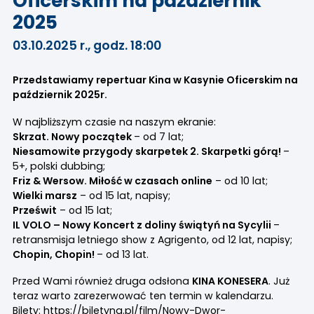
Oficerskim na październik
2025
03.10.2025 r., godz. 18:00
Przedstawiamy repertuar Kina w Kasynie Oficerskim na
październik 2025r.
W najbliższym czasie na naszym ekranie:
Skrzat. Nowy początek
– od 7 lat;
Niesamowite przygody skarpetek 2. Skarpetki górą!
–
5+, polski dubbing;
Friz & Wersow. Miłość w czasach online
– od 10 lat;
Wielki marsz
– od 15 lat, napisy;
Prześwit
– od 15 lat;
IL VOLO – Nowy Koncert z doliny świątyń na Sycylii
–
retransmisja letniego show z Agrigento, od 12 lat, napisy;
Chopin, Chopin!
– od 13 lat.
Przed Wami również druga odsłona
KINA KONESERA
. Już
teraz warto zarezerwować ten termin w kalendarzu.
Bilety:
https://biletyna.pl/film/Nowy-Dwor-