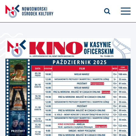
Aktualności
Kasyno Oficerskie
Kino
Bilety
Zajęcia stałe
Kontakt
O nas