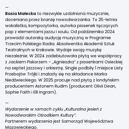
—
Basia Małecka
to niezwykle uzdolniona muzycznie,
doceniana przez branżę nowodworzanka. To 25-letnia
wokalistka, kompozytorka, autorka piosenek łączących
pop z elementami jazzu i soulu. Od października 2024
prowadzi autorską audycję muzyczną w Programie
Trzecim Polskiego Radia. Absolwentka Akademii Sztuk
Teatralnych w Krakowie. Wydaje swoją muzykę
niezależnie. W 2024 zadebiutowała płytą we współpracy
z Jackiem Piskorzem – „Agnieszka” z piosenkami Osieckiej
na septet jazzowy i orkiestrę. Single podbiły 1 miejsce Listy
Przebojów Trójki i znalazły się na składance Marka
Niedźwieckiego. W 2025 pracuje nad płytą z londyńskim
producentem Astonem Rudim (producent Olivii Dean,
Sophie Faith i Elli Ingram).
—
Wydarzenie w ramach cyklu „Kulturalna jesień z
Nowodworskim Ośrodkiem Kultury”.
Partnerem wydarzenia jest Samorząd Województwa
Mazowieckiego.