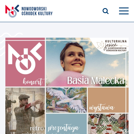
Aktualności
Kasyno Oficerskie
Kino
Bilety
Zajęcia stałe
Kontakt
O nas