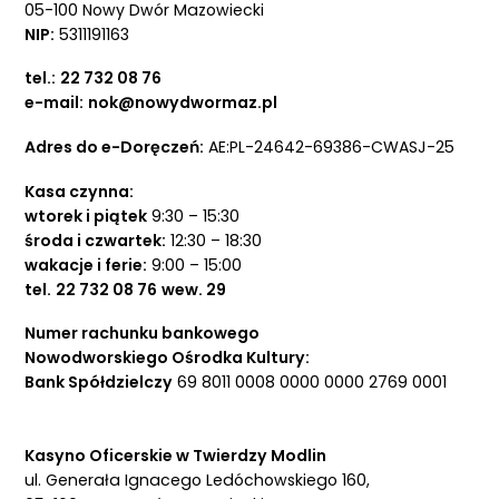
05-100 Nowy Dwór Mazowiecki
NIP:
5311191163
tel.:
22 732 08 76
e-mail:
nok@nowydwormaz.pl
Adres do e-Doręczeń:
AE:PL-24642-69386-CWASJ-25
Kasa czynna:
wtorek i piątek
9:30 – 15:30
środa i czwartek:
12:30 – 18:30
wakacje i ferie:
9:00 – 15:00
tel.
22 732 08 76
wew. 29
Numer rachunku bankowego
Nowodworskiego Ośrodka Kultury:
Bank Spółdzielczy
69 8011 0008 0000 0000 2769 0001
Kasyno Oficerskie w Twierdzy Modlin
ul. Generała Ignacego Ledóchowskiego 160,