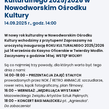
kulturalnego 2025/2026 w
Nowodworskim Ośrodku
Kultury
14.09.2025 r., godz. 14:00
W nowy rok kulturalny w Nowodworskim Ośrodku
Kultury wchodzimy z przytupem! Zapraszamy na
uroczystą inaugurację ROKU KULTURALNEGO 2025/2026
już 14 września do
Kasyno Oficerskie w Twierdzy Modlin
.
Zaczynamy o godzinie 14tej. WSTĘP WOLNY!
Są co najmniej trzy powody, dla których warto być tego
dnia z nami:
14:00-18:00 – PREZENTACJA ZAJĘĆ STAŁYCH
prowadzonych przez NOK / RETRO ANIMACJE: szczudlarze,
rower retro, kącik fotograficzny, plan filmowy;
16:00 – WERNISAŻ: „WĘDRUJĄCA WYSTAWA”
Mazowieckiego Związku Artystów Sztuk Pięknych;
18:00 – KONCERT BASI MAŁECKIEJ
pt. „Agnieszka”.
Do zobaczenia!