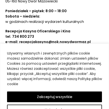
05-160 Nowy Dwór Mazowiecki
Poniedziałek – piątek: 8:00 – 18:00
Sobota – niedziela:
w godzinach realizacji wydarzeń kulturalnych
Recepcja Kasyna Oficerskiego i Kina
tel.
734 800 273
e-mail:
recepcjakasyno@nok.nowydwormaz.pl
Używamy własnych i zewnętrznych plików cookie
Aktualności
możesz samodzielnie dokonać zmian ustawień plików
Cookies za pomocą ustawień przeglądarki internetowej.
Kasyno Oficerskie
Możesz również zaakceptować wszystkie pliki cookie,
Kino
klikając przycisk „Akceptuj wszystkie pliki cookie”. Aby
Bilety
uzyskać więcej informacji, odwiedź naszą Politykę plików
Zajęcia stałe
cookie
Kontakt
O nas
Zakceptuj wszystkie
Polityka prywatności
Deklaracja dostępności