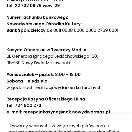
tel.
22 732 08 76
wew. 29
Numer rachunku bankowego
Nowodworskiego Ośrodka Kultury:
Bank Spółdzielczy
69 8011 0008 0000 0000 2769 0001
Kasyno Oficerskie w Twierdzy Modlin
ul. Generała Ignacego Ledóchowskiego 160,
05-160 Nowy Dwór Mazowiecki
Poniedziałek – piątek: 8:00 – 18:00
Sobota – niedziela:
w godzinach realizacji wydarzeń kulturalnych
Recepcja Kasyna Oficerskiego i Kina
tel.
734 800 273
e-mail:
recepcjakasyno@nok.nowydwormaz.pl
Używamy własnych i zewnętrznych plików cookie
Aktualności
możesz samodzielnie dokonać zmian ustawień plików