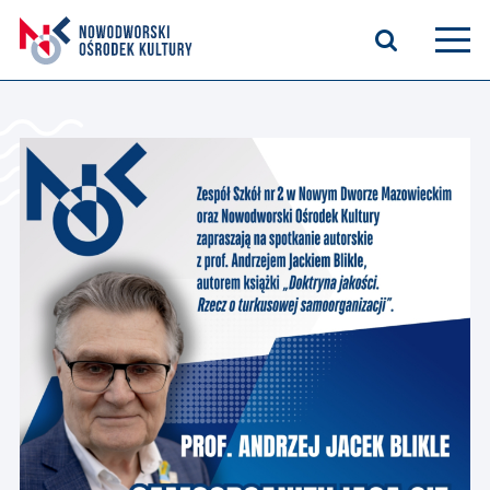
Aktualności
Kasyno Oficerskie
Kino
Bilety
Zajęcia stałe
Kontakt
O nas