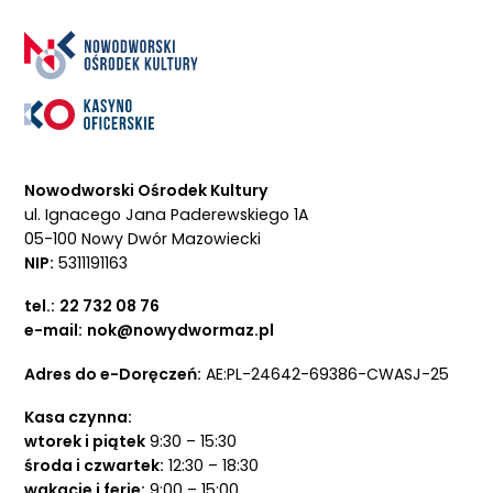
Nowodworski Ośrodek Kultury
ul. Ignacego Jana Paderewskiego 1A
05-100 Nowy Dwór Mazowiecki
NIP:
5311191163
tel.:
22 732 08 76
e-mail:
nok@nowydwormaz.pl
Adres do e-Doręczeń:
AE:PL-24642-69386-CWASJ-25
Kasa czynna:
wtorek i piątek
9:30 – 15:30
środa i czwartek:
12:30 – 18:30
wakacje i ferie:
9:00 – 15:00