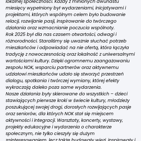
lokalnej społeczności. Każdy z minionych dwunastu
miesięcy wypełniony był wydarzeniami, inicjatywami i
projektami, których wspólnym celem było budowanie
relacji, rozwijanie pasji, inspirowanie do twórczego
działania oraz wzmacnianie poczucia wspólnoty.
Rok 2025 był dla nas czasem otwartości, odwagi i
różnorodności. Staraliśmy się uważnie słuchać potrzeb
mieszkańców i odpowiadać na nie ofertą, która łączyła
tradycję z nowoczesnością oraz lokalność z uniwersalnymi
wartościami kultury. Dzięki ogromnemu zaangażowaniu
zespołu NOK, wsparciu partnerów oraz aktywnemu
udziałowi mieszkańców udało się stworzyć przestrzeń
dialogu, spotkania i twórczej wymiany, której efekty
wykraczają daleko poza same wydarzenia.
Nasze działania były skierowane do wszystkich – dzieci
stawiających pierwsze kroki w świecie kultury, młodzieży
poszukującej swojej drogi, dorosłych rozwijających pasje
oraz seniorów, dla których NOK stał się miejscem
aktywności i integracji. Warsztaty, koncerty, wystawy,
projekty edukacyjne i wydarzenia o charakterze
społecznym, nie tylko cieszyły się dużym
zainteresowaniem, lecz także budowały więzi, inspirowały i