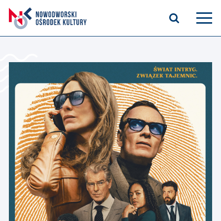
Aktualności
Kasyno Oficerskie
Kino
Bilety
Zajęcia stałe
Kontakt
O nas