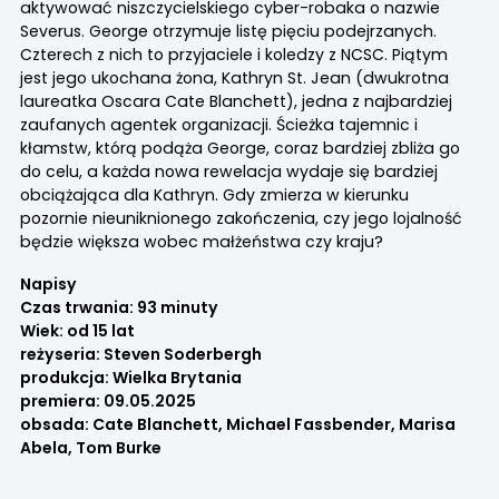
aktywować niszczycielskiego cyber-robaka o nazwie
Severus. George otrzymuje listę pięciu podejrzanych.
Czterech z nich to przyjaciele i koledzy z NCSC. Piątym
jest jego ukochana żona, Kathryn St. Jean (dwukrotna
laureatka Oscara Cate Blanchett), jedna z najbardziej
zaufanych agentek organizacji. Ścieżka tajemnic i
kłamstw, którą podąża George, coraz bardziej zbliża go
do celu, a każda nowa rewelacja wydaje się bardziej
obciążająca dla Kathryn. Gdy zmierza w kierunku
pozornie nieuniknionego zakończenia, czy jego lojalność
będzie większa wobec małżeństwa czy kraju?
Napisy
Czas trwania: 93 minuty
Wiek: od 15 lat
reżyseria: Steven Soderbergh
produkcja: Wielka Brytania
premiera: 09.05.2025
obsada: Cate Blanchett, Michael Fassbender, Marisa
Abela, Tom Burke