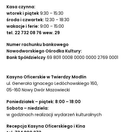
Kasa czynna:
wtorek i piątek
9:30 – 15:30
środa i czwartek:
12:30 – 18:30
wakacje i ferie:
9:00 – 15:00
tel.
22 732 08 76
wew. 29
Numer rachunku bankowego
Nowodworskiego Ośrodka Kultury:
Bank Spółdzielczy
69 8011 0008 0000 0000 2769 0001
Kasyno Oficerskie w Twierdzy Modlin
ul. Generała Ignacego Ledóchowskiego 160,
05-160 Nowy Dwór Mazowiecki
Poniedziałek – piątek: 8:00 – 18:00
Sobota – niedziela:
w godzinach realizacji wydarzeń kulturalnych
Recepcja Kasyna Oficerskiego i Kina