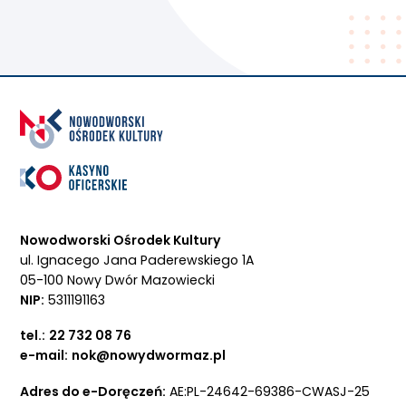
Nowodworski Ośrodek Kultury
ul. Ignacego Jana Paderewskiego 1A
05-100 Nowy Dwór Mazowiecki
NIP:
5311191163
tel.:
22 732 08 76
e-mail:
nok@nowydwormaz.pl
Adres do e-Doręczeń:
AE:PL-24642-69386-CWASJ-25