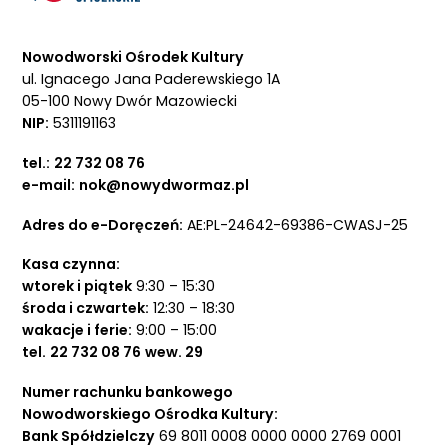
Nowodworski Ośrodek Kultury
ul. Ignacego Jana Paderewskiego 1A
05-100 Nowy Dwór Mazowiecki
NIP:
5311191163
tel.:
22 732 08 76
e-mail:
nok@nowydwormaz.pl
Adres do e-Doręczeń:
AE:PL-24642-69386-CWASJ-25
Kasa czynna:
wtorek i piątek
9:30 – 15:30
środa i czwartek:
12:30 – 18:30
wakacje i ferie:
9:00 – 15:00
tel.
22 732 08 76
wew. 29
Numer rachunku bankowego
Nowodworskiego Ośrodka Kultury:
Bank Spółdzielczy
69 8011 0008 0000 0000 2769 0001