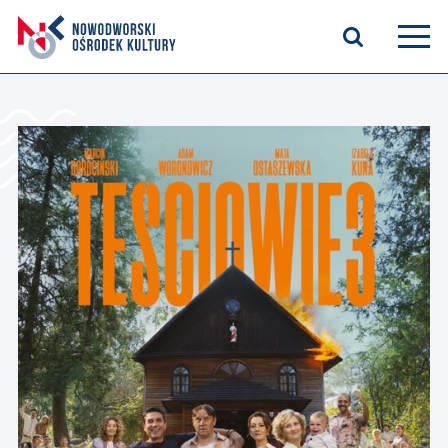
Aktualności
Kasyno Oficerskie
Kino
Bilety
Zajęcia stałe
Kontakt
O nas