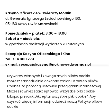
Kasyno Oficerskie w Twierdzy Modlin
ul. Generała Ignacego Ledóchowskiego 160,
05-160 Nowy Dwór Mazowiecki
Poniedziałek – piątek: 8:00 – 18:00
Sobota – niedziela:
w godzinach realizacji wydarzeń kulturalnych
Recepcja Kasyna Oficerskiego i Kina
tel.
734 800 273
e-mail:
recepcjakasyno@nok.nowydwormaz.pl
Używamy własnych i zewnętrznych plików cookie
Aktualności
możesz samodzielnie dokonać zmian ustawień plików
Cookies za pomocą ustawień przeglądarki internetowej.
Kasyno Oficerskie
Możesz również zaakceptować wszystkie pliki cookie,
Kino
klikając przycisk „Akceptuj wszystkie pliki cookie”. Aby
Bilety
uzyskać więcej informacji, odwiedź naszą Politykę plików
Zajęcia stałe
cookie