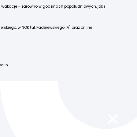
e wakacje – zarówno w godzinach popołudniowych, jak i
cerskiego, w NOK (ul. Paderewskiego 1A) oraz online
odlin