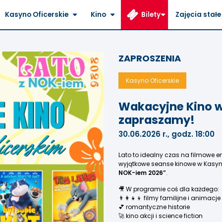
Kasyno Oficerskie
Kino
Bilety
Zajęcia stałe
ZAPROSZENIA
Kasyno Oficerskie
Wakacyjne Kino w
zapraszamy!
30.06.2026 r., godz. 18:00
Lato to idealny czas na filmowe
wyjątkowe seanse kinowe w Kasyn
NOK-iem 2026”
.
🎥 W programie coś dla każdego:
👨‍👩‍👧‍👦 filmy familijne i anima
💕 romantyczne historie
🚀 kino akcji i science fiction