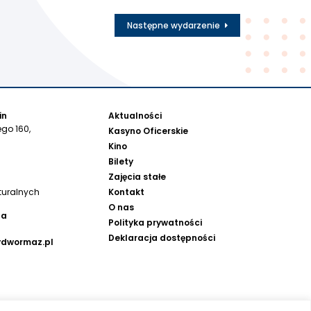
Następne wydarzenie
in
Aktualności
go 160,
Kasyno Oficerskie
Kino
Bilety
Zajęcia stałe
Kontakt
turalnych
O nas
na
Polityka prywatności
Deklaracja dostępności
ydwormaz.pl