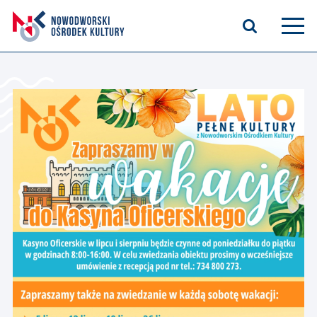
Aktualności
Kasyno Oficerskie
Kino
Bilety
Zajęcia stałe
Kontakt
O nas