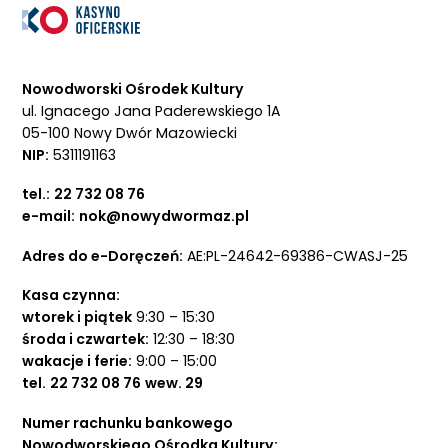
Nowodworski Ośrodek Kultury
ul. Ignacego Jana Paderewskiego 1A
05-100 Nowy Dwór Mazowiecki
NIP:
5311191163
tel.:
22 732 08 76
e-mail:
nok@nowydwormaz.pl
Adres do e-Doręczeń:
AE:PL-24642-69386-CWASJ-25
Kasa czynna:
wtorek i piątek
9:30 – 15:30
środa i czwartek:
12:30 – 18:30
wakacje i ferie:
9:00 – 15:00
tel.
22 732 08 76
wew. 29
Numer rachunku bankowego
Nowodworskiego Ośrodka Kultury: