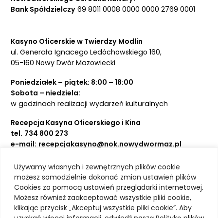
Bank Spółdzielczy
69 8011 0008 0000 0000 2769 0001
Kasyno Oficerskie w Twierdzy Modlin
ul. Generała Ignacego Ledóchowskiego 160,
05-160 Nowy Dwór Mazowiecki
Poniedziałek – piątek: 8:00 – 18:00
Sobota – niedziela:
w godzinach realizacji wydarzeń kulturalnych
Recepcja Kasyna Oficerskiego i Kina
tel.
734 800 273
e-mail:
recepcjakasyno@nok.nowydwormaz.pl
Używamy własnych i zewnętrznych plików cookie
Aktualności
możesz samodzielnie dokonać zmian ustawień plików
Cookies za pomocą ustawień przeglądarki internetowej.
Kasyno Oficerskie
Możesz również zaakceptować wszystkie pliki cookie,
Kino
klikając przycisk „Akceptuj wszystkie pliki cookie”. Aby
Bilety
uzyskać więcej informacji, odwiedź naszą Politykę plików