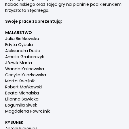
Kabacińskiego oraz zajęć gry na pianinie pod kierunkiem
Krzysztofa Stęchłego.
Swoje prace zaprezentują:
MALARSTWO
Julia Bieńkowska
Edyta Cybula
Aleksandra Duda
Amelia Grabarczyk
Józwik Marta
Wanda Kalinowska
Cecylia Kuczkowska
Marta Kwaśnik
Robert Mańkowski
Beata Michalska
Lilianna Sawicka
Bogumiła Siwek
Magdalena Powroźnik
RYSUNEK
Antoni Białowąs