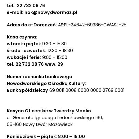
tel.:
22 732 08 76
e-mail:
nok@nowydwormaz.pl
Adres do e-Doręczeń:
AE:PL-24642-69386-CWASJ-25
Kasa czynna:
wtorek i piątek
9:30 – 15:30
środa i czwartek:
12:30 – 18:30
wakacje i ferie:
9:00 – 15:00
tel.
22 732 08 76
wew. 29
Numer rachunku bankowego
Nowodworskiego Ośrodka Kultury:
Bank Spółdzielczy
69 8011 0008 0000 0000 2769 0001
Kasyno Oficerskie w Twierdzy Modlin
ul. Generała Ignacego Ledóchowskiego 160,
05-160 Nowy Dwór Mazowiecki
Poniedziałek – piątek: 8:00 – 18:00