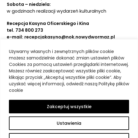
Sobota – niedziela:
w godzinach realizacji wydarzeń kulturalnych
Recepcja Kasyna Oficerskiego i Kina
tel.
734 800 273
e-mail:
recepcjakasyno@nok.nowydwormaz.pl
Używamy własnych i zewnętrznych plików cookie
Aktualności
możesz samodzielnie dokonać zmian ustawień plików
Cookies za pomocą ustawień przeglądarki internetowej.
Kasyno Oficerskie
Możesz również zaakceptować wszystkie pliki cookie,
Kino
klikając przycisk „Akceptuj wszystkie pliki cookie”. Aby
Bilety
uzyskać więcej informacji, odwiedź naszą Politykę plików
Zajęcia stałe
cookie
Kontakt
O nas
Zakceptuj wszystkie
Polityka prywatności
Deklaracja dostępności
Ustawienia