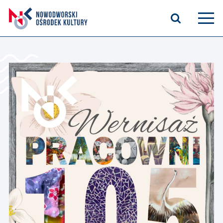
Aktualności
Kasyno Oficerskie
Kino
Bilety
Zajęcia stałe
Kontakt
O nas