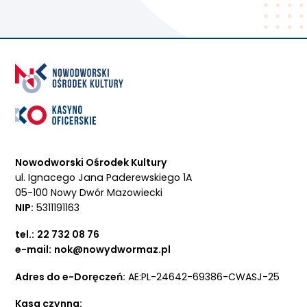
Nowodworski Ośrodek Kultury
ul. Ignacego Jana Paderewskiego 1A
05-100 Nowy Dwór Mazowiecki
NIP:
5311191163
tel.:
22 732 08 76
e-mail:
nok@nowydwormaz.pl
Adres do e-Doręczeń:
AE:PL-24642-69386-CWASJ-25
Kasa czynna: