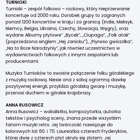
TURNIOKI
Turnioki – zespół folkowo – rockowy, który nieprzerwanie
koncertuje od 2000 roku. Dorobek grupy to zagranych
ponad 1200 koncertów w kraju i za granicą (Indie, Meksyk,
Niemcy, Belgia, Ukraina, Czechy, Słowacja, Węgry), oraz
wydane Albumy płytowe” „Bycek”, „Ciupaga”, „Folk atak”
(poprzedzona singlem „Hej Janicku”), „Piyrwso gwiozdka”,
„Na to Boze Narodzyniy”, jak również uczestnictwo w
wydawnictwach folkowych z innymi zespołami lub
producentami.
Muzyka Turnioków to swoiste połączenie folku góralskiego
z muzyką rockową. Niesie ona z sobą ogromną dawkę
pozytywnej energii, przybliża góralską gwarę i muzykę,
przenosi duchem w górskie krajobrazy.
ANNA RUSOWICZ
Anna Rusowicz – wokalistka, kompozytorka, autorka
tekstów i psycholog sceny, znana przede wszystkim
fanom muzyki retro. Jej twórczość nawiązuje do
kolorowych lat 60. i 70. Laureatka czterech Fryderyków,
której dwie z czterech płyt okryły się złotem. Jej