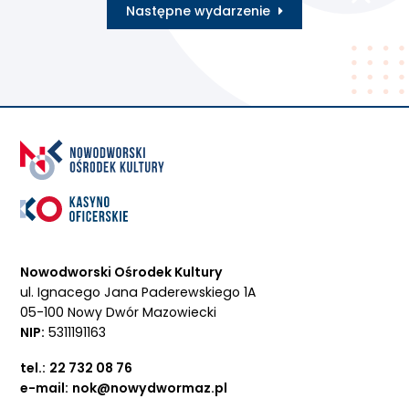
Następne wydarzenie
Nowodworski Ośrodek Kultury
ul. Ignacego Jana Paderewskiego 1A
05-100 Nowy Dwór Mazowiecki
NIP:
5311191163
tel.:
22 732 08 76
e-mail:
nok@nowydwormaz.pl