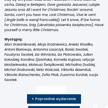
cicha, Dzisiaj w Betlejem, Gore gwiazda Jezusowi, Lulajże
Jezuniu
oraz
All I want for Christmas; Rockin’ around;
Santa, can’t you hear me, Last Christmas, Vive le vent
(Jingle bells w wersji francuskiej); Let it snow, Il’l be home
for Christmas, Snig (ukraińska piosenka świąteczna); Have
yourself a merry little Christmas.
Wystąpią:
Alan Grześnikowski, Alicja Kraśniewicz, Aniela Wasilko,
Antoni Białowąs, Antonina Łaszczyk, Basia Swatek,
Faustyna Swatek, Iza Winnicka, Iza Piotrowska, Julian
Kołodziej, Karolina Zjawińska, Kornelia Kujawa, Letycja
Modzelewska, Mateusz Świątkowski, Michalina Dudziej,
Michał Grabowski, Nela Walczak, Viktoriia Aksentiuk,
Viktoriia Bairachenko, Zofia Ptak, Zuzanna Kurdak, Łucja
Swatek.
Poprzednie wydarzenie