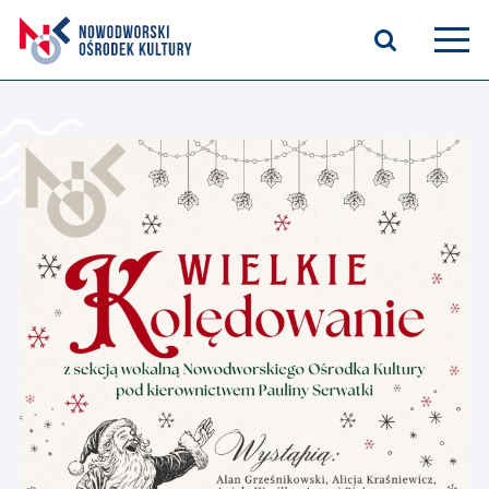
Aktualności
Kasyno Oficerskie
Kino
Bilety
Zajęcia stałe
Kontakt
O nas