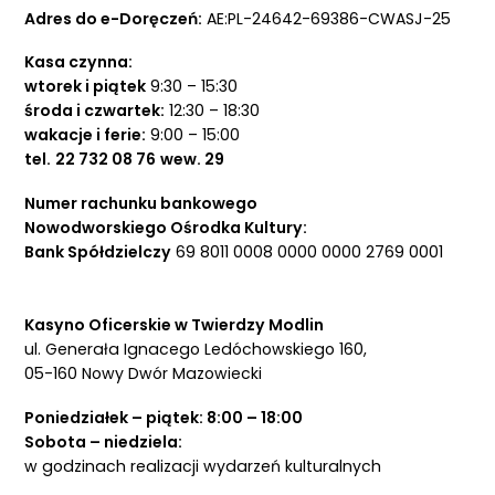
Adres do e-Doręczeń:
AE:PL-24642-69386-CWASJ-25
Kasa czynna:
wtorek i piątek
9:30 – 15:30
środa i czwartek:
12:30 – 18:30
wakacje i ferie:
9:00 – 15:00
tel.
22 732 08 76
wew. 29
Numer rachunku bankowego
Nowodworskiego Ośrodka Kultury:
Bank Spółdzielczy
69 8011 0008 0000 0000 2769 0001
Kasyno Oficerskie w Twierdzy Modlin
ul. Generała Ignacego Ledóchowskiego 160,
05-160 Nowy Dwór Mazowiecki
Poniedziałek – piątek: 8:00 – 18:00
Sobota – niedziela:
w godzinach realizacji wydarzeń kulturalnych