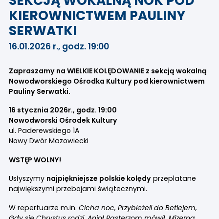
SEKCJĄ WOKALNĄ NOK POD
KIEROWNICTWEM PAULINY
SERWATKI
16.01.2026 r., godz. 19:00
Zapraszamy na WIELKIE KOLĘDOWANIE z sekcją wokalną
Nowodworskiego Ośrodka Kultury pod kierownictwem
Pauliny Serwatki.
16 stycznia 2026r., godz. 19:00
Nowodworski Ośrodek Kultury
ul. Paderewskiego 1A
Nowy Dwór Mazowiecki
WSTĘP WOLNY!
Usłyszymy
n
ajpiękniejsze polskie kolędy
przeplatane
największymi przebojami świątecznymi.
W repertuarze m.in.
Cicha noc, Przybieżeli do Betlejem,
Gdy się Chrystus rodzi, Anioł Pasterzom mówił, Mizerna