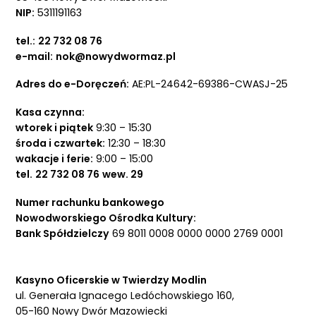
NIP:
5311191163
tel.:
22 732 08 76
e-mail:
nok@nowydwormaz.pl
Adres do e-Doręczeń:
AE:PL-24642-69386-CWASJ-25
Kasa czynna:
wtorek i piątek
9:30 – 15:30
środa i czwartek:
12:30 – 18:30
wakacje i ferie:
9:00 – 15:00
tel.
22 732 08 76
wew. 29
Numer rachunku bankowego
Nowodworskiego Ośrodka Kultury:
Bank Spółdzielczy
69 8011 0008 0000 0000 2769 0001
Kasyno Oficerskie w Twierdzy Modlin
ul. Generała Ignacego Ledóchowskiego 160,
05-160 Nowy Dwór Mazowiecki