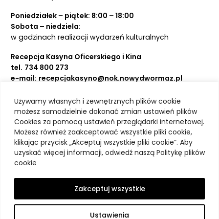
Poniedziałek – piątek: 8:00 – 18:00
Sobota – niedziela:
w godzinach realizacji wydarzeń kulturalnych
Recepcja Kasyna Oficerskiego i Kina
tel.
734 800 273
e-mail:
recepcjakasyno@nok.nowydwormaz.pl
Używamy własnych i zewnętrznych plików cookie
Aktualności
możesz samodzielnie dokonać zmian ustawień plików
Cookies za pomocą ustawień przeglądarki internetowej.
Kasyno Oficerskie
Możesz również zaakceptować wszystkie pliki cookie,
Kino
klikając przycisk „Akceptuj wszystkie pliki cookie”. Aby
Bilety
uzyskać więcej informacji, odwiedź naszą Politykę plików
Zajęcia stałe
cookie
Kontakt
O nas
Zakceptuj wszystkie
Polityka prywatności
Deklaracja dostępności
Ustawienia