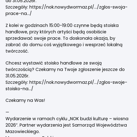
do 31.05.2026r.
Szczegóły:
https://nok.nowydwormaz.pl/…/zglos-swoja-
prace-na…/
Z kolei w godzinach 15:00-19:00 czynne będą stoiska
handlowe, przy których artyści będą osobiście
sprzedawać swoje prace. To doskonała okazja, by
zabrać do domu coś wyjątkowego i wesprzeć lokalną
twórczość.
Chcesz wystawić stoisko handlowe ze swoją
twórczością? Czekamy na Twoje zgłoszenie jeszcze do
31.05.2026r.
Szczegóły:
https://nok.nowydwormaz.pl/…/zglos-swoje-
stoisko-na…/
Czekamy na Was!
—
Wydarzenie w ramach cyklu „NOK budzi kulturę – wiosna
2026”. Partner wydarzenia jest Samorząd Województwa
Mazowieckiego.