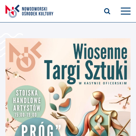
Aktualności
Kasyno Oficerskie
Kino
Bilety
Zajęcia stałe
Kontakt
O nas