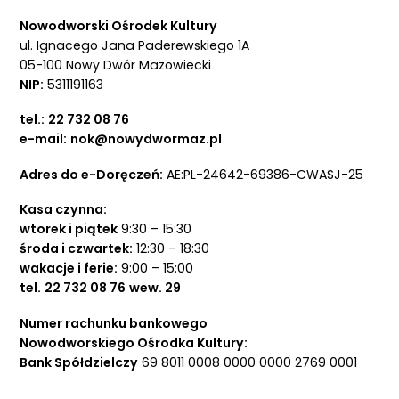
Nowodworski Ośrodek Kultury
ul. Ignacego Jana Paderewskiego 1A
05-100 Nowy Dwór Mazowiecki
NIP:
5311191163
tel.:
22 732 08 76
e-mail:
nok@nowydwormaz.pl
Adres do e-Doręczeń:
AE:PL-24642-69386-CWASJ-25
Kasa czynna:
wtorek i piątek
9:30 – 15:30
środa i czwartek:
12:30 – 18:30
wakacje i ferie:
9:00 – 15:00
tel.
22 732 08 76
wew. 29
Numer rachunku bankowego
Nowodworskiego Ośrodka Kultury:
Bank Spółdzielczy
69 8011 0008 0000 0000 2769 0001