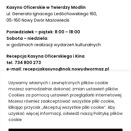
Kasyno Oficerskie w Twierdzy Modlin
ul. Generała Ignacego Ledóchowskiego 160,
05-160 Nowy Dwór Mazowiecki
Poniedziałek – piątek: 8:00 – 18:00
Sobota – niedziela:
w godzinach realizacji wydarzeń kulturalnych
Recepcja Kasyna Oficerskiego i Kina
tel.
734 800 273
e-mail:
recepcjakasyno@nok.nowydwormaz.pl
Używamy własnych i zewnętrznych plików cookie
Aktualności
możesz samodzielnie dokonać zmian ustawień plików
Cookies za pomocą ustawień przeglądarki internetowej.
Kasyno Oficerskie
Możesz również zaakceptować wszystkie pliki cookie,
Kino
klikając przycisk „Akceptuj wszystkie pliki cookie”. Aby
Bilety
uzyskać więcej informacji, odwiedź naszą Politykę plików
Zajęcia stałe
cookie
Kontakt