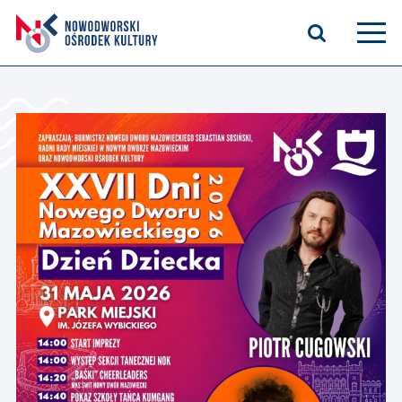
Aktualności
Kasyno Oficerskie
Kino
Bilety
Zajęcia stałe
Kontakt
O nas