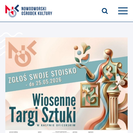
Aktualności
Kasyno Oficerskie
Kino
Bilety
Zajęcia stałe
Kontakt
O nas