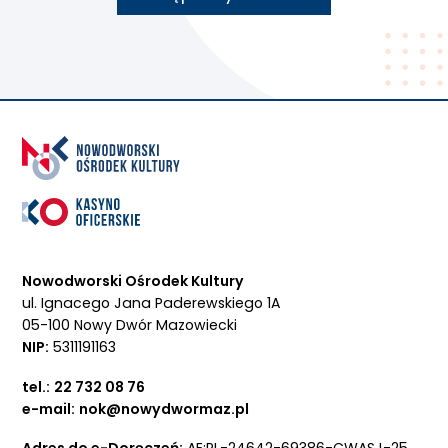
Nowodworski Ośrodek Kultury
ul. Ignacego Jana Paderewskiego 1A
05-100 Nowy Dwór Mazowiecki
NIP:
5311191163
tel.:
22 732 08 76
e-mail:
nok@nowydwormaz.pl