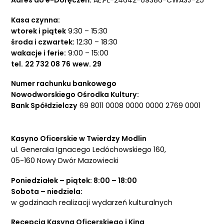
Adres do e-Doręczeń:
AE:PL-24642-69386-CWASJ-25
Kasa czynna:
wtorek i piątek
9:30 – 15:30
środa i czwartek:
12:30 – 18:30
wakacje i ferie:
9:00 – 15:00
tel.
22 732 08 76
wew. 29
Numer rachunku bankowego
Nowodworskiego Ośrodka Kultury:
Bank Spółdzielczy
69 8011 0008 0000 0000 2769 0001
Kasyno Oficerskie w Twierdzy Modlin
ul. Generała Ignacego Ledóchowskiego 160,
05-160 Nowy Dwór Mazowiecki
Poniedziałek – piątek: 8:00 – 18:00
Sobota – niedziela:
w godzinach realizacji wydarzeń kulturalnych
Recepcja Kasyna Oficerskiego i Kina