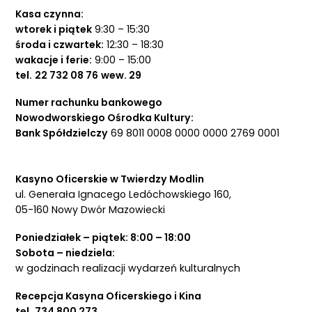
Kasa czynna:
wtorek i piątek
9:30 – 15:30
środa i czwartek:
12:30 – 18:30
wakacje i ferie:
9:00 – 15:00
tel.
22 732 08 76
wew. 29
Numer rachunku bankowego
Nowodworskiego Ośrodka Kultury:
Bank Spółdzielczy
69 8011 0008 0000 0000 2769 0001
Kasyno Oficerskie w Twierdzy Modlin
ul. Generała Ignacego Ledóchowskiego 160,
05-160 Nowy Dwór Mazowiecki
Poniedziałek – piątek: 8:00 – 18:00
Sobota – niedziela:
w godzinach realizacji wydarzeń kulturalnych
Recepcja Kasyna Oficerskiego i Kina
tel.
734 800 273