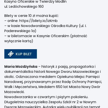
Kasyno Oficerskie w Twierdzy Modlin
ul. Ledóchowskiego 160
Bilety w cenie 10 zł można kupić:
– online: https://bilety.io/izKmb
– w kasie Nowodworskiego Ośrodka Kultury (ul. I.
Paderewskiego 1a)
– w biletomacie w Kasynie Oficerskim (płatność
wyłącznie kartą)
KUP BILET
Maria Możdżyńska
– historyk z pasją, propagatorka i
dokumentalistka historii Nowego Dworu Mazowieckiego i
okolic. Odznaczona medalem Opiekuna Miejsc Pamięci
Narodowej, przyznawanym przez Radę Ochrony Pamięci,
Walk i Męczeństwa, Medalem 650 lat Miasta Nowy Dwór
Mazowiecki.
Nowodworzanka w czwartym i piątym pokoleniu.
Długoletnia nauczycielka Zespołu Szkół nr 2 w Nowym
Dworze Mazowieckim. Autorka wielu publikacji na temat