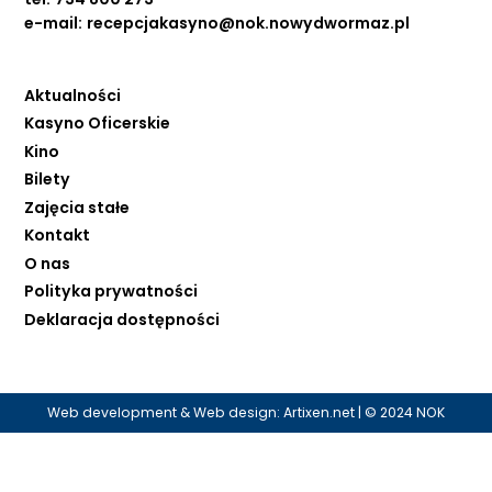
e-mail:
recepcjakasyno@nok.nowydwormaz.pl
Aktualności
Kasyno Oficerskie
Kino
Bilety
Zajęcia stałe
Kontakt
O nas
Polityka prywatności
Deklaracja dostępności
Web development & Web design:
Artixen.net
| © 2024 NOK