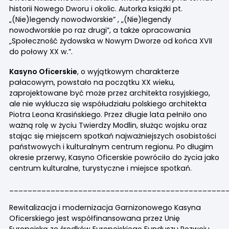
historii Nowego Dworu i okolic. Autorka książki pt.
„(Nie)legendy nowodworskie” , „(Nie)legendy
nowodworskie po raz drugi”, a także opracowania
„Społeczność żydowska w Nowym Dworze od końca XVII
do połowy XX w.”.
Kasyno Oficerskie
, o wyjątkowym charakterze
pałacowym, powstało na początku XX wieku,
zaprojektowane być może przez architekta rosyjskiego,
ale nie wyklucza się współudziału polskiego architekta
Piotra Leona Krasińskiego. Przez długie lata pełniło ono
ważną rolę w życiu Twierdzy Modlin, służąc wojsku oraz
stając się miejscem spotkań najważniejszych osobistości
państwowych i kulturalnym centrum regionu. Po długim
okresie przerwy, Kasyno Oficerskie powróciło do życia jako
centrum kulturalne, turystyczne i miejsce spotkań.
_______________________________________________
Rewitalizacja i modernizacja Garnizonowego Kasyna
Oficerskiego jest współfinansowana przez Unię
Europejską ze środków Europejskiego Funduszu Rozwoju