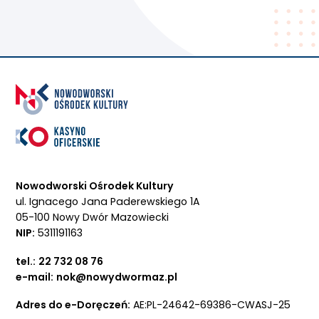
Nowodworski Ośrodek Kultury
ul. Ignacego Jana Paderewskiego 1A
05-100 Nowy Dwór Mazowiecki
NIP:
5311191163
tel.:
22 732 08 76
e-mail:
nok@nowydwormaz.pl
Adres do e-Doręczeń:
AE:PL-24642-69386-CWASJ-25