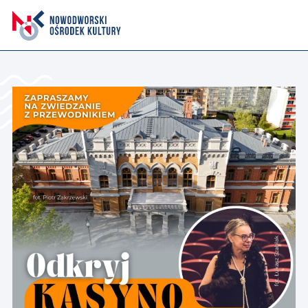
Aktualności
Kasyno Oficerskie
Kino
Bilety
Zajęcia stałe
Kontakt
O nas